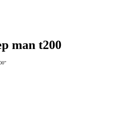
р man t200
00”