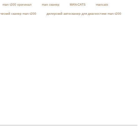
man t200 оригинал
man сканер
MAN-CATS
mancats
ческий сканер man t200
дилерский автосканер для диагностики man t200