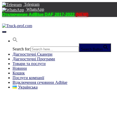
Telegram
WhatsApp
Отключение AdBlue DAF 2017-2022
(NEW)
Перемкнути
навігацію
Search for:
Search Button
Діагностичні Cканери
Діагностичні Програми
Товари та послуги
Новини
Кошик
Послуги компанії
Відключення сечовини Adblue
Українська