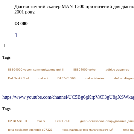
Діагностичний сканер MAN T200 призначений для діагнос
2001 року.
€
3 000
Tags
88894000 vocom communications unit ii
88894000 volvo
adblue эмулятор
Daf Devkit Tool
daf vci
DAF VCI 560
daf vci davies
daf vci diagno
https://www.youtube.com/channel/UC5Bg6gKrpVAT3gU8gXSWkag/
Tags
H2 BLASTER
fcar f7
Fcar F7s-D
диагностическое оборудование для 
texa navigator txts truck d07223
texa navigator txts мультимарочный
texa na