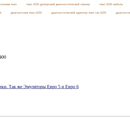
техники man
man t200 дилерский диагностический сканер
man t200 кабель
N
диагностика man t200
диагностический адаптер man cat t200
диагности
400
ки. Так же Эмуляторы Евро 5 и Евро 6