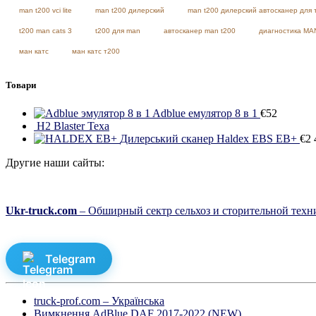
man t200 vci lite
man t200 дилерский
man t200 дилерский автосканер для 
t200 man cats 3
t200 для man
автосканер man t200
диагностика MA
ман катс
ман катс т200
Товари
Adblue емулятор 8 в 1
€
52
H2 Blaster Texa
Дилерський сканер Haldex EBS EB+
€
2 
Другие наши сайты:
Ukr-truck.com
– Обширный сектр сельхоз и сторительной техни
Telegram
truck-prof.com – Українська
Вимкнення AdBlue DAF 2017-2022 (NEW)