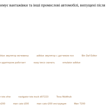
ує вантажівки та інші промислові автомобілі, випущені після
blue эмулятор мочевины
adblue эмулятор с датчиком nox
Bin Daf Editor
им адаптером работает
easy iveco скачать
emulator adblue
r txts ohw
navigator txts truck d07223
Texa Multihub
 t200
man cats t200
man cats t200 инструкция
Man T200