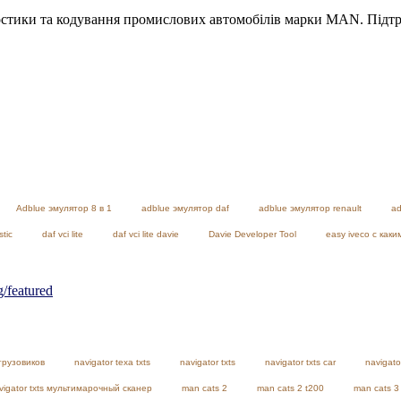
тики та кодування промислових автомобілів марки MAN. Підтрим
Adblue эмулятор 8 в 1
adblue эмулятор daf
adblue эмулятор renault
ad
stic
daf vci lite
daf vci lite davie
Davie Developer Tool
easy iveco с как
featured
грузовиков
navigator texa txts
navigator txts
navigator txts car
navigato
vigator txts мультимарочный сканер
man cats 2
man cats 2 t200
man cats 3