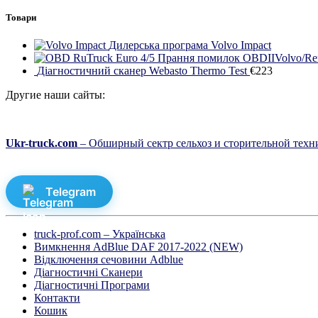
Товари
Дилерська програма Volvo Impact
Прання помилок OBDIIVolvo/Ren
Діагностичний сканер Webasto Thermo Test
€
223
Другие наши сайты:
Ukr-truck.com
– Обширный сектр сельхоз и сторительной техни
Telegram
truck-prof.com – Українська
Вимкнення AdBlue DAF 2017-2022 (NEW)
Відключення сечовини Adblue
Діагностичні Cканери
Діагностичні Програми
Контакти
Кошик