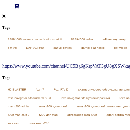
Tags
88894000 vocom communications unit ii
88894000 volvo
adblue эмулятор
daf vci
DAF VCI 560
daf vci davies
daf vci diagnostic
daf vci lite
https://www.youtube.com/channel/UC5Bg6gKrpVAT3gU8gXSWkag/
Tags
H2 BLASTER
fcar f7
Fcar F7s-D
диагностическое оборудование для 
texa navigator txts truck d07223
texa navigator txts мультимарочный
texa na
man t200 vci lite
man t200 дилерский
man t200 дилерский автосканер для 
t200 man cats 3
t200 для man
автосканер man t200
диагностика MA
ман катс
ман катс т200