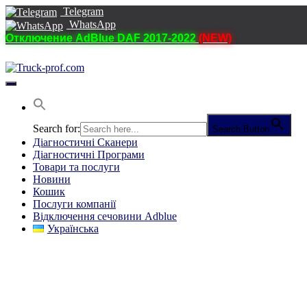
Telegram
WhatsApp
Отключение AdBlue DAF 2017-2022
(NEW)
Перемкнути
навігацію
Search for:
Search Button
Діагностичні Cканери
Діагностичні Програми
Товари та послуги
Новини
Кошик
Послуги компанії
Відключення сечовини Adblue
Українська