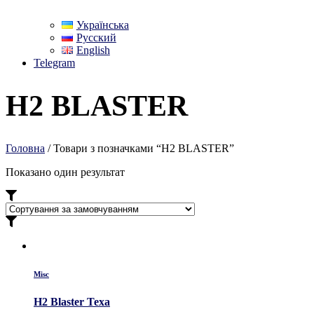
Українська
Русский
English
Telegram
H2 BLASTER
Головна
/ Товари з позначками “H2 BLASTER”
Показано один результат
Misc
H2 Blaster Texa