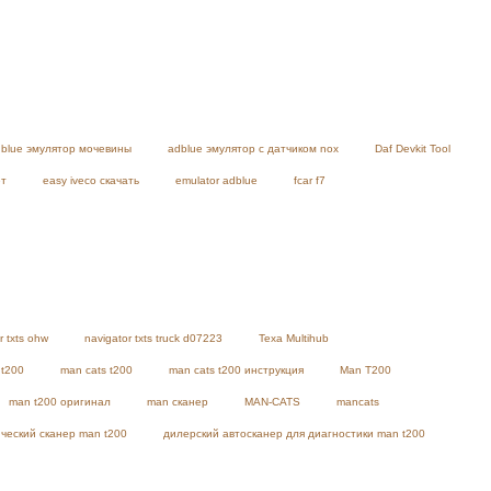
blue эмулятор мочевины
adblue эмулятор с датчиком nox
Daf Devkit Tool
ет
easy iveco скачать
emulator adblue
fcar f7
r txts ohw
navigator txts truck d07223
Texa Multihub
 t200
man cats t200
man cats t200 инструкция
Man T200
man t200 оригинал
man сканер
MAN-CATS
mancats
ческий сканер man t200
дилерский автосканер для диагностики man t200