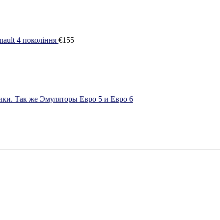
ault 4 покоління
€
155
ки. Так же Эмуляторы Евро 5 и Евро 6