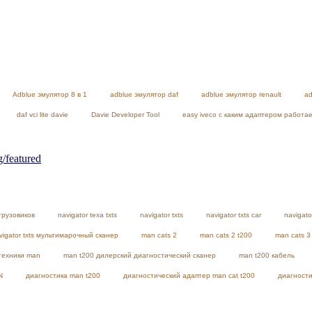
Adblue эмулятор 8 в 1
adblue эмулятор daf
adblue эмулятор renault
ad
daf vci lite davie
Davie Developer Tool
easy iveco с каким адаптером работа
featured
грузовиков
navigator texa txts
navigator txts
navigator txts car
navigato
vigator txts мультимарочный сканер
man cats 2
man cats 2 t200
man cats 3
техники man
man t200 дилерский диагностический сканер
man t200 кабель
N
диагностика man t200
диагностический адаптер man cat t200
диагности