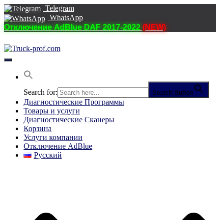
Telegram
WhatsApp
Отключение AdBlue DAF 2017-2022
(NEW)
Переключить
навигацию
Search for:
Search Button
Диагностические Программы
Товары и услуги
Диагностические Сканеры
Корзина
Услуги компании
Отключение AdBlue
Русский