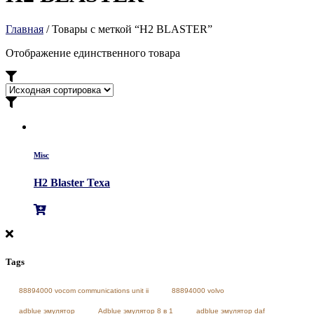
Главная
/ Товары с меткой “H2 BLASTER”
Отображение единственного товара
Misc
H2 Blaster Texa
Tags
88894000 vocom communications unit ii
88894000 volvo
adblue эмулятор
Adblue эмулятор 8 в 1
adblue эмулятор daf