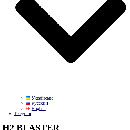
Українська
Русский
English
Telegram
H2 BLASTER