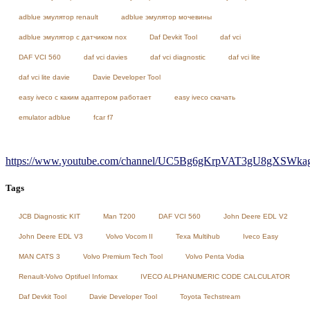
adblue эмулятор renault
adblue эмулятор мочевины
adblue эмулятор с датчиком nox
Daf Devkit Tool
daf vci
DAF VCI 560
daf vci davies
daf vci diagnostic
daf vci lite
daf vci lite davie
Davie Developer Tool
easy iveco с каким адаптером работает
easy iveco скачать
emulator adblue
fcar f7
https://www.youtube.com/channel/UC5Bg6gKrpVAT3gU8gXSWkag/
Tags
JCB Diagnostic KIT
Man T200
DAF VCI 560
John Deere EDL V2
John Deere EDL V3
Volvo Vocom II
Texa Multihub
Iveco Easy
MAN CATS 3
Volvo Premium Tech Tool
Volvo Penta Vodia
Renault-Volvo Optifuel Infomax
IVECO ALPHANUMERIC CODE CALCULATOR
Daf Devkit Tool
Davie Developer Tool
Toyota Techstream