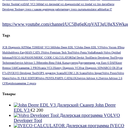
Devkit Tool
daf vci
DAF VCI 560
daf vci davies
daf vci diagnostic
daf vci lite
daf vci lite davie
Davie
Developer Tool
easy iveco с каким адаптером работает
easy iveco скачать
emulator adblue
fcar f7
https://www.youtube.com/channel/UC5Bg6gKrpVAT3gU8gXSWkag/
Tags
JCB Diagnostic KIT
Man T200
DAF VCI 560
John Deere EDL V2
John Deere EDL V3
Volvo Vocom II
Texa
Multihub
Iveco Easy
MAN CATS 3
Volvo Premium Tech Tool
Volvo Penta Vodia
Renault-Volvo Optifuel
Infomax
IVECO ALPHANUMERIC CODE CALCULATOR
Daf Devkit Tool
Davie Developer Tool
Toyota
Techstream
Service Advisor 5.3
Mercedes-Benz Fdok Калькулятор
Документация для Euro 6 DAF
Knorr
Bremse Udif
Сканматик 2 PRO
Scania VCI-3
Xentry Diagnosis VCI
Star Diagnosis SD
WABCO DI-2
Fcar
F7s-D
VOLVO Developer Tool
SOPS редактор Scania
XCOM 2.26 Scania
Volvo Impact
Volvo Prosis
Volvo
Matris
Volvo IS FILE EDITOR
Volvo PENTA PARTS CATALOG
Service Advisor 4.2
Service Advisor 2.6
CF
Rapido
сканматик 2 прога
Товары
Дилерский Сканер John Deere
EDL V3
€
2 200
Дилерская программа VOLVO
Developer Tool
Дилерская программа IVECO