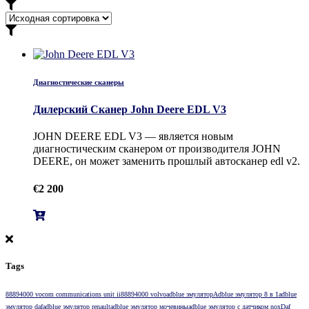
Диагностические сканеры
Дилерский Сканер John Deere EDL V3
JOHN DEERE EDL V3 — является новым
диагностическим сканером от производителя JOHN
DEERE, он может заменить прошлый автосканер edl v2.
€
2 200
Tags
88894000 vocom communications unit ii
88894000 volvo
adblue эмулятор
Adblue эмулятор 8 в 1
adblue
эмулятор daf
adblue эмулятор renault
adblue эмулятор мочевины
adblue эмулятор с датчиком nox
Daf