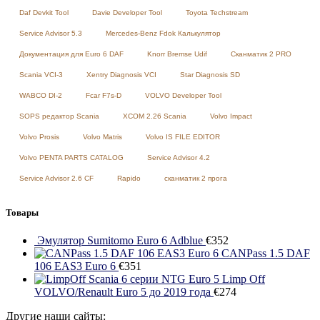
Daf Devkit Tool
Davie Developer Tool
Toyota Techstream
Service Advisor 5.3
Mercedes-Benz Fdok Калькулятор
Документация для Euro 6 DAF
Knorr Bremse Udif
Сканматик 2 PRO
Scania VCI-3
Xentry Diagnosis VCI
Star Diagnosis SD
WABCO DI-2
Fcar F7s-D
VOLVO Developer Tool
SOPS редактор Scania
XCOM 2.26 Scania
Volvo Impact
Volvo Prosis
Volvo Matris
Volvo IS FILE EDITOR
Volvo PENTA PARTS CATALOG
Service Advisor 4.2
Service Advisor 2.6 CF
Rapido
сканматик 2 прога
Товары
Эмулятор Sumitomo Euro 6 Adblue
€
352
CANPass 1.5 DAF
106 EAS3 Euro 6
€
351
Limp Off
VOLVO/Renault Euro 5 до 2019 года
€
274
Другие наши сайты: