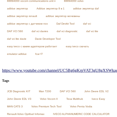
88894000 vocom communications unit ii
88894000 volvo
adblue эмулятор
Adblue эмулятор 8 в 1
adblue эмулятор daf
adblue эмулятор renault
adblue эмулятор мочевины
adblue эмулятор с датчиком nox
Daf Devkit Tool
daf vci
DAF VCI 560
daf vci davies
daf vci diagnostic
daf vci lite
daf vci lite davie
Davie Developer Tool
easy iveco с каким адаптером работает
easy iveco скачать
emulator adblue
fcar f7
https://www.youtube.com/channel/UC5Bg6gKrpVAT3gU8gXSWkag/
Tags
JCB Diagnostic KIT
Man T200
DAF VCI 560
John Deere EDL V2
John Deere EDL V3
Volvo Vocom II
Texa Multihub
Iveco Easy
MAN CATS 3
Volvo Premium Tech Tool
Volvo Penta Vodia
Renault-Volvo Optifuel Infomax
IVECO ALPHANUMERIC CODE CALCULATOR