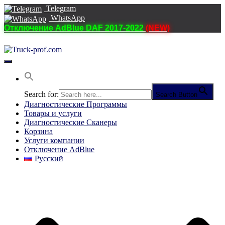
Telegram
WhatsApp
Отключение AdBlue DAF 2017-2022
(NEW)
Переключить
навигацию
Search for:
Search Button
Диагностические Программы
Товары и услуги
Диагностические Сканеры
Корзина
Услуги компании
Отключение AdBlue
Русский