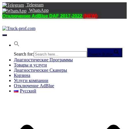
Telegram
WhatsApp
Отключение AdBlue DAF 2017-2022
(NEW)
Переключить
навигацию
Search for:
Search Button
Диагностические Программы
Товары и услуги
Диагностические Сканеры
Корзина
Услуги компании
Отключение AdBlue
Русский