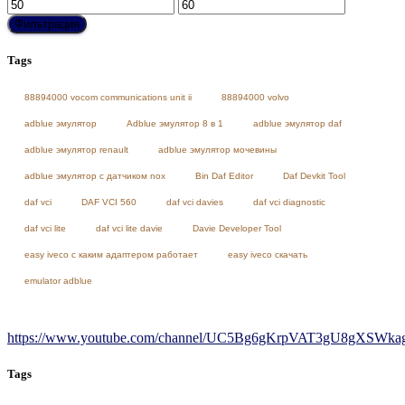
Минимальная
Максимальная
цена
цена
Фильтрация
Tags
88894000 vocom communications unit ii
88894000 volvo
adblue эмулятор
Adblue эмулятор 8 в 1
adblue эмулятор daf
adblue эмулятор renault
adblue эмулятор мочевины
adblue эмулятор с датчиком nox
Bin Daf Editor
Daf Devkit Tool
daf vci
DAF VCI 560
daf vci davies
daf vci diagnostic
daf vci lite
daf vci lite davie
Davie Developer Tool
easy iveco с каким адаптером работает
easy iveco скачать
emulator adblue
https://www.youtube.com/channel/UC5Bg6gKrpVAT3gU8gXSWkag/
Tags