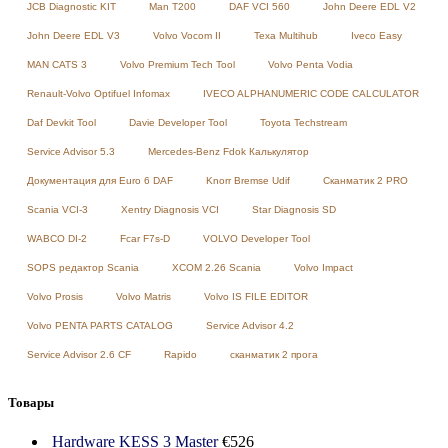
JCB Diagnostic KIT
Man T200
DAF VCI 560
John Deere EDL V2
John Deere EDL V3
Volvo Vocom II
Texa Multihub
Iveco Easy
MAN CATS 3
Volvo Premium Tech Tool
Volvo Penta Vodia
Renault-Volvo Optifuel Infomax
IVECO ALPHANUMERIC CODE CALCULATOR
Daf Devkit Tool
Davie Developer Tool
Toyota Techstream
Service Advisor 5.3
Mercedes-Benz Fdok Калькулятор
Документация для Euro 6 DAF
Knorr Bremse Udif
Сканматик 2 PRO
Scania VCI-3
Xentry Diagnosis VCI
Star Diagnosis SD
WABCO DI-2
Fcar F7s-D
VOLVO Developer Tool
SOPS редактор Scania
XCOM 2.26 Scania
Volvo Impact
Volvo Prosis
Volvo Matris
Volvo IS FILE EDITOR
Volvo PENTA PARTS CATALOG
Service Advisor 4.2
Service Advisor 2.6 CF
Rapido
сканматик 2 прога
Товары
Hardware KESS 3 Master
€
526