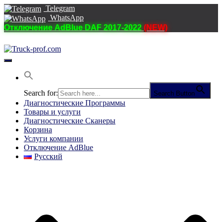
Telegram
WhatsApp
Отключение AdBlue DAF 2017-2022
(NEW)
Переключить
навигацию
Search for:
Search Button
Диагностические Программы
Товары и услуги
Диагностические Сканеры
Корзина
Услуги компании
Отключение AdBlue
Русский