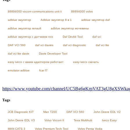
88894000 vocom communications unit ii
88894000 volvo
adblue эмулятор
Adblue эмулятор 8 в 1
adblue эмулятор daf
adblue эмулятор renault
adblue эмулятор мочевины
adblue эмулятор с датчиком nox
Daf Devkit Tool
daf vci
DAF VCI 560
daf vci davies
daf vci diagnostic
daf vci lite
daf vci lite davie
Davie Developer Tool
easy iveco с каким адаптером работает
easy iveco скачать
emulator adblue
fcar f7
https://www.youtube.com/channel/UC5Bg6gKrpVAT3gU8gXSWkag/
Tags
JCB Diagnostic KIT
Man T200
DAF VCI 560
John Deere EDL V2
John Deere EDL V3
Volvo Vocom II
Texa Multihub
Iveco Easy
MAN CATS 3
Volvo Premium Tech Tool
Volvo Penta Vodia