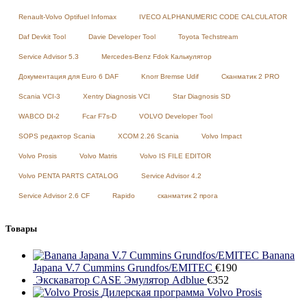
Renault-Volvo Optifuel Infomax
IVECO ALPHANUMERIC CODE CALCULATOR
Daf Devkit Tool
Davie Developer Tool
Toyota Techstream
Service Advisor 5.3
Mercedes-Benz Fdok Калькулятор
Документация для Euro 6 DAF
Knorr Bremse Udif
Сканматик 2 PRO
Scania VCI-3
Xentry Diagnosis VCI
Star Diagnosis SD
WABCO DI-2
Fcar F7s-D
VOLVO Developer Tool
SOPS редактор Scania
XCOM 2.26 Scania
Volvo Impact
Volvo Prosis
Volvo Matris
Volvo IS FILE EDITOR
Volvo PENTA PARTS CATALOG
Service Advisor 4.2
Service Advisor 2.6 CF
Rapido
сканматик 2 прога
Товары
Banana
Japana V.7 Cummins Grundfos/EMITEC
€
190
Экскаватор CASE Эмулятор Adblue
€
352
Дилерская программа Volvo Prosis