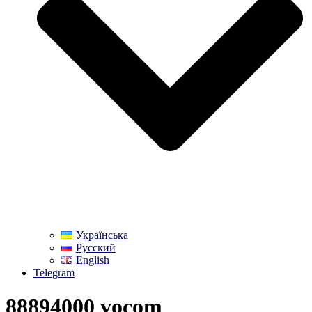
Українська
Русский
English
Telegram
88894000 vocom