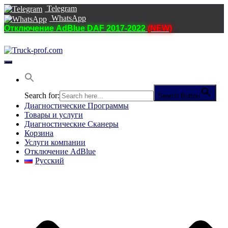
Telegram
WhatsApp
Отключение AdBlue DAF 2017-2022
(NEW)
Переключить
навигацию
Search for:
Search Button
Диагностические Программы
Товары и услуги
Диагностические Сканеры
Корзина
Услуги компании
Отключение AdBlue
Русский