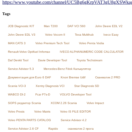
https://www.youtube.com/channel/UC5Bg6gKrpVAT3gU8gXSWkag/
Tags
JCB Diagnostic KIT
Man T200
DAF VCI 560
John Deere EDL V2
John Deere EDL V3
Volvo Vocom II
Texa Multihub
Iveco Easy
MAN CATS 3
Volvo Premium Tech Tool
Volvo Penta Vodia
Renault-Volvo Optifuel Infomax
IVECO ALPHANUMERIC CODE CALCULATOR
Daf Devkit Tool
Davie Developer Tool
Toyota Techstream
Service Advisor 5.3
Mercedes-Benz Fdok Калькулятор
Документация для Euro 6 DAF
Knorr Bremse Udif
Сканматик 2 PRO
Scania VCI-3
Xentry Diagnosis VCI
Star Diagnosis SD
WABCO DI-2
Fcar F7s-D
VOLVO Developer Tool
SOPS редактор Scania
XCOM 2.26 Scania
Volvo Impact
Volvo Prosis
Volvo Matris
Volvo IS FILE EDITOR
Volvo PENTA PARTS CATALOG
Service Advisor 4.2
Service Advisor 2.6 CF
Rapido
сканматик 2 прога