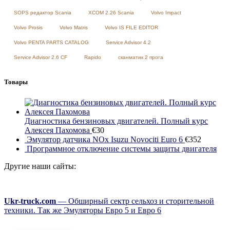
SOPS редактор Scania
XCOM 2.26 Scania
Volvo Impact
Volvo Prosis
Volvo Matris
Volvo IS FILE EDITOR
Volvo PENTA PARTS CATALOG
Service Advisor 4.2
Service Advisor 2.6 CF
Rapido
сканматик 2 прога
Товары
Диагностика бензиновых двигателей. Полный курс
Алексея Пахомова
€
30
Эмулятор датчика NOx Isuzu Novociti Euro 6
€
352
Программное отключение системы защиты двигателя
Другие наши сайты:
Ukr-truck.com
— Обширный сектр сельхоз и сторительной
техники. Так же Эмуляторы Евро 5 и Евро 6