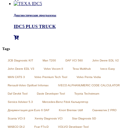
Диагностические программы
IDC5 PLUS TRUCK
Tags
JCB Diagnostic KIT
Man T200
DAF VCI 560
John Deere EDL V2
John Deere EDL V3
Volvo Vocom II
Texa Multihub
Iveco Easy
MAN CATS 3
Volvo Premium Tech Tool
Volvo Penta Vodia
Renault-Volvo Optifuel Infomax
IVECO ALPHANUMERIC CODE CALCULATOR
Daf Devkit Tool
Davie Developer Tool
Toyota Techstream
Service Advisor 5.3
Mercedes-Benz Fdok Калькулятор
Документация для Euro 6 DAF
Knorr Bremse Udif
Сканматик 2 PRO
Scania VCI-3
Xentry Diagnosis VCI
Star Diagnosis SD
WABCO DI-2
Fcar F7s-D
VOLVO Developer Tool