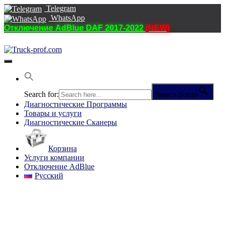
Telegram
WhatsApp
Отключение AdBlue DAF 2017-2022
(NEW)
Переключить
навигацию
Search for:
Search Button
Диагностические Программы
Товары и услуги
Диагностические Сканеры
Корзина
Услуги компании
Отключение AdBlue
Русский