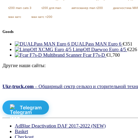
t200 man cats 3
t200 для man
автосканер man t200
диагностика MA
ман катс
ман катс т200
Goods
DUALPass MAN Euro 6
€
351
LimpOff Daewoo Euro 4/5
€
226
Multibrand Scanner Fcar F7s-D
€
1,700
Другие наши сайты:
Ukr-truck.com
– Обширный сектр сельхоз и сторительной техни
Telegram
AdBlue Deactivation DAF 2017-2022 (NEW)
Basket
Checkout