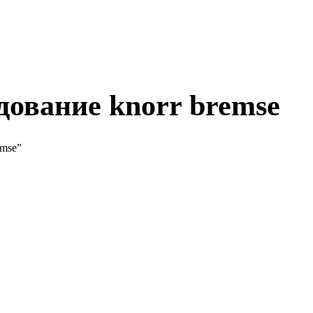
дование knorr bremse
emse”