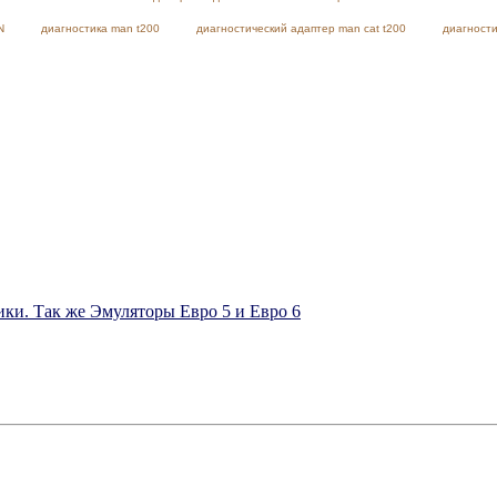
N
диагностика man t200
диагностический адаптер man cat t200
диагности
ки. Так же Эмуляторы Евро 5 и Евро 6