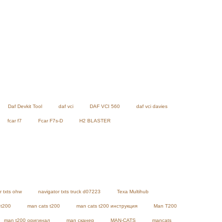
Daf Devkit Tool
daf vci
DAF VCI 560
daf vci davies
fcar f7
Fcar F7s-D
H2 BLASTER
r txts ohw
navigator txts truck d07223
Texa Multihub
 t200
man cats t200
man cats t200 инструкция
Man T200
man t200 оригинал
man сканер
MAN-CATS
mancats