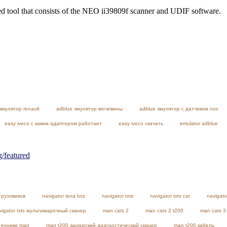
ed tool that consists of the NEO ii39809f scanner and UDIF software.
эмулятор renault
adblue эмулятор мочевины
adblue эмулятор с датчиком nox
easy iveco с каким адаптером работает
easy iveco скачать
emulator adblue
featured
грузовиков
navigator texa txts
navigator txts
navigator txts car
navigato
vigator txts мультимарочный сканер
man cats 2
man cats 2 t200
man cats 3
техники man
man t200 дилерский диагностический сканер
man t200 кабель