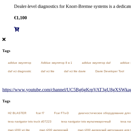
Dealer-level diagnostics for Knorr-Bremse systems is a dedicat
€
1,100
Tags
adblue эмулятор
Adblue эмулятор 8 в 1
adblue эмулятор daf
adblue 
daf vci diagnostic
daf vci lite
daf vci lite davie
Davie Developer Tool
https://www.youtube.com/channel/UC5Bg6gKrpVAT3gU8gXSWkag/
Tags
H2 BLASTER
fcar f7
Fcar F7s-D
диагностическое оборудование для 
texa navigator txts truck d07223
texa navigator txts мультимарочный
texa na
man t200 vci lite
man t200 дилерский
man t200 дилерский автосканер для 