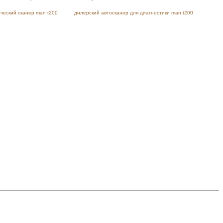
ческий сканер man t200
дилерский автосканер для диагностики man t200