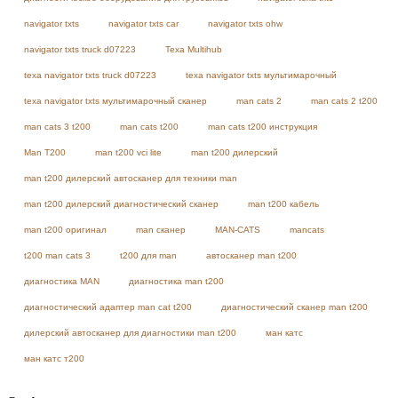
navigator txts
navigator txts car
navigator txts ohw
navigator txts truck d07223
Texa Multihub
texa navigator txts truck d07223
texa navigator txts мультимарочный
texa navigator txts мультимарочный сканер
man cats 2
man cats 2 t200
man cats 3 t200
man cats t200
man cats t200 инструкция
Man T200
man t200 vci lite
man t200 дилерский
man t200 дилерский автосканер для техники man
man t200 дилерский диагностический сканер
man t200 кабель
man t200 оригинал
man сканер
MAN-CATS
mancats
t200 man cats 3
t200 для man
автосканер man t200
диагностика MAN
диагностика man t200
диагностический адаптер man cat t200
диагностический сканер man t200
дилерский автосканер для диагностики man t200
ман катс
ман катс т200