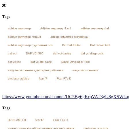
Tags
adblue эмулятор
Adblue эмулятор 8 в 1
adblue эмулятор daf
adblue эмулятор renault
adblue эмулятор мочевины
adblue эмулятор с датчиком nox
Bin Daf Editor
Daf Devkit Tool
daf vci
DAF VCI 560
daf vci davies
daf vci diagnostic
daf vci lite
daf vci lite davie
Davie Developer Tool
easy iveco с каким адаптером работает
easy iveco скачать
emulator adblue
fcar f7
Fcar F7s-D
https://www.youtube.com/channel/UC5Bg6gKrpVAT3gU8gXSWkag/
Tags
H2 BLASTER
fcar f7
Fcar F7s-D
диагностическое оборудование для грузовиков
navigator texa txts