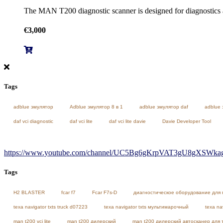
The MAN T200 diagnostic scanner is designed for diagnostics a
€
3,000
Tags
adblue эмулятор
Adblue эмулятор 8 в 1
adblue эмулятор daf
adblue 
daf vci diagnostic
daf vci lite
daf vci lite davie
Davie Developer Tool
https://www.youtube.com/channel/UC5Bg6gKrpVAT3gU8gXSWkag/
Tags
H2 BLASTER
fcar f7
Fcar F7s-D
диагностическое оборудование для 
texa navigator txts truck d07223
texa navigator txts мультимарочный
texa na
man t200 vci lite
man t200 дилерский
man t200 дилерский автосканер для 