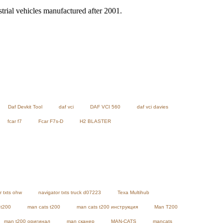
rial vehicles manufactured after 2001.
Daf Devkit Tool
daf vci
DAF VCI 560
daf vci davies
fcar f7
Fcar F7s-D
H2 BLASTER
r txts ohw
navigator txts truck d07223
Texa Multihub
 t200
man cats t200
man cats t200 инструкция
Man T200
man t200 оригинал
man сканер
MAN-CATS
mancats