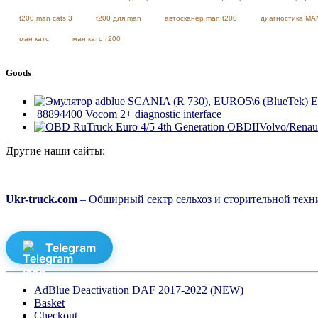
t200 man cats 3
t200 для man
автосканер man t200
диагностика MA
ман катс
ман катс т200
Goods
E
88894400 Vocom 2+ diagnostic interface
4th Generation OBDIIVolvo/Renault
Другие наши сайты:
Ukr-truck.com
– Обширный сектр сельхоз и сторительной техни
Telegram
AdBlue Deactivation DAF 2017-2022 (NEW)
Basket
Checkout