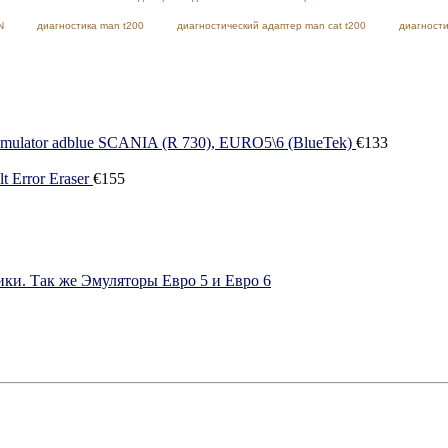
N
диагностика man t200
диагностический адаптер man cat t200
диагности
mulator adblue SCANIA (R 730), EURO5\6 (BlueTek)
€
133
 Error Eraser
€
155
ки. Так же Эмуляторы Евро 5 и Евро 6