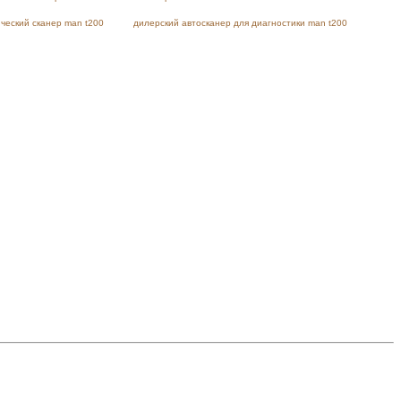
ческий сканер man t200
дилерский автосканер для диагностики man t200