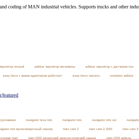
nd coding of MAN industrial vehicles. Supports trucks and other indust
эмулятор renault
adblue эмулятор мочевины
adblue эмулятор с датчиком nox
easy iveco с каким адаптером работает
easy iveco скачать
emulator adblue
featured
грузовиков
navigator texa txts
navigator txts
navigator txts car
navigato
vigator txts мультимарочный сканер
man cats 2
man cats 2 t200
man cats 3
техники man
man t200 дилерский диагностический сканер
man t200 кабель