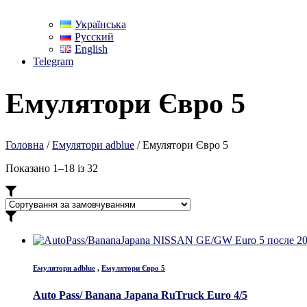
Українська
Русский
English
Telegram
Емулятори Євро 5
Головна
/
Емулятори adblue
/ Емулятори Євро 5
Показано 1–18 із 32
Емулятори adblue
,
Емулятори Євро 5
Auto Pass/ Banana Japana RuTruck Euro 4/5