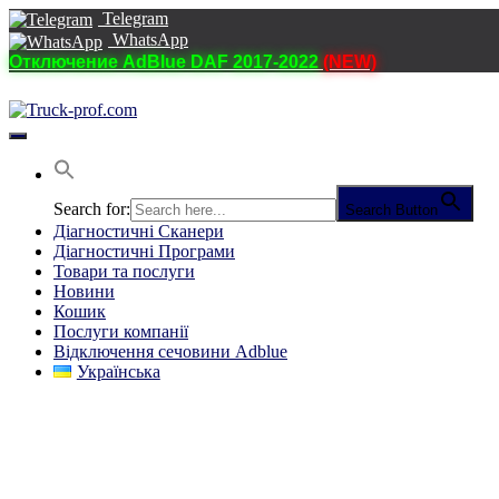
Telegram
WhatsApp
Отключение AdBlue DAF 2017-2022
(NEW)
Перемкнути
навігацію
Search for:
Search Button
Діагностичні Cканери
Діагностичні Програми
Товари та послуги
Новини
Кошик
Послуги компанії
Відключення сечовини Adblue
Українська