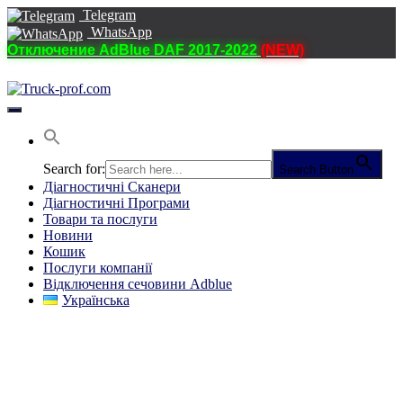
Telegram
WhatsApp
Отключение AdBlue DAF 2017-2022
(NEW)
Перемкнути
навігацію
Search for:
Search Button
Діагностичні Cканери
Діагностичні Програми
Товари та послуги
Новини
Кошик
Послуги компанії
Відключення сечовини Adblue
Українська