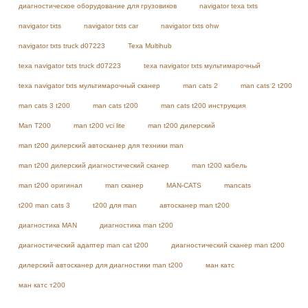
диагностическое оборудование для грузовиков
navigator texa txts
navigator txts
navigator txts car
navigator txts ohw
navigator txts truck d07223
Texa Multihub
texa navigator txts truck d07223
texa navigator txts мультимарочный
texa navigator txts мультимарочный сканер
man cats 2
man cats 2 t200
man cats 3 t200
man cats t200
man cats t200 инструкция
Man T200
man t200 vci lite
man t200 дилерский
man t200 дилерский автосканер для техники man
man t200 дилерский диагностический сканер
man t200 кабель
man t200 оригинал
man сканер
MAN-CATS
mancats
t200 man cats 3
t200 для man
автосканер man t200
диагностика MAN
диагностика man t200
диагностический адаптер man cat t200
диагностический сканер man t200
дилерский автосканер для диагностики man t200
ман катс
ман катс т200