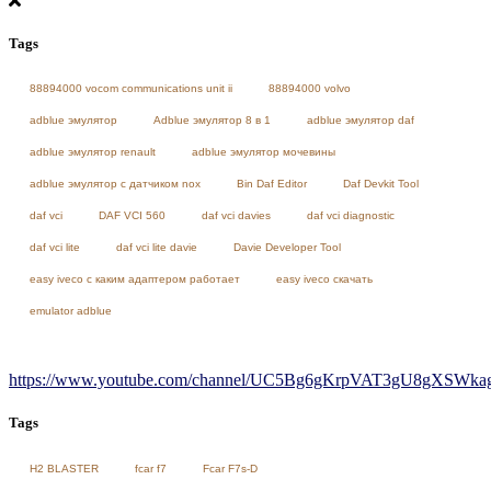
Tags
88894000 vocom communications unit ii
88894000 volvo
adblue эмулятор
Adblue эмулятор 8 в 1
adblue эмулятор daf
adblue эмулятор renault
adblue эмулятор мочевины
adblue эмулятор с датчиком nox
Bin Daf Editor
Daf Devkit Tool
daf vci
DAF VCI 560
daf vci davies
daf vci diagnostic
daf vci lite
daf vci lite davie
Davie Developer Tool
easy iveco с каким адаптером работает
easy iveco скачать
emulator adblue
https://www.youtube.com/channel/UC5Bg6gKrpVAT3gU8gXSWkag/
Tags
H2 BLASTER
fcar f7
Fcar F7s-D