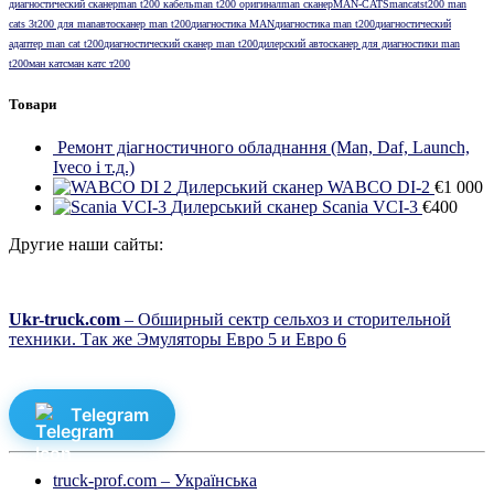
диагностический сканер
man t200 кабель
man t200 оригинал
man сканер
MAN-CATS
mancats
t200 man
cats 3
t200 для man
автосканер man t200
диагностика MAN
диагностика man t200
диагностический
адаптер man cat t200
диагностический сканер man t200
дилерский автосканер для диагностики man
t200
ман катс
ман катс т200
Товари
Ремонт діагностичного обладнання (Man, Daf, Launch,
Iveco і т.д.)
Дилерський сканер WABCO DI-2
€
1 000
Дилерський сканер Scania VCI-3
€
400
Другие наши сайты:
Ukr-truck.com
– Обширный сектр сельхоз и сторительной
техники. Так же Эмуляторы Евро 5 и Евро 6
Telegram
truck-prof.com – Українська