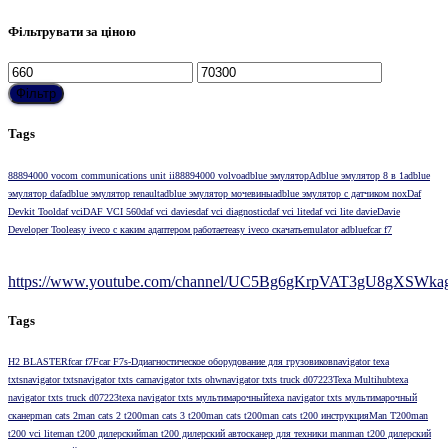
Фільтрувати за ціною
Мінімальна
Найбільша
ціна
ціна
Фільтр
Tags
88894000 vocom communications unit ii
88894000 volvo
adblue эмулятор
Adblue эмулятор 8 в 1
adblue
эмулятор daf
adblue эмулятор renault
adblue эмулятор мочевины
adblue эмулятор с датчиком nox
Daf
Devkit Tool
daf vci
DAF VCI 560
daf vci davies
daf vci diagnostic
daf vci lite
daf vci lite davie
Davie
Developer Tool
easy iveco с каким адаптером работает
easy iveco скачать
emulator adblue
fcar f7
https://www.youtube.com/channel/UC5Bg6gKrpVAT3gU8gXSWkag/
Tags
H2 BLASTER
fcar f7
Fcar F7s-D
диагностическое оборудование для грузовиков
navigator texa
txts
navigator txts
navigator txts car
navigator txts ohw
navigator txts truck d07223
Texa Multihub
texa
navigator txts truck d07223
texa navigator txts мультимарочный
texa navigator txts мультимарочный
сканер
man cats 2
man cats 2 t200
man cats 3 t200
man cats t200
man cats t200 инструкция
Man T200
man
t200 vci lite
man t200 дилерский
man t200 дилерский автосканер для техники man
man t200 дилерский