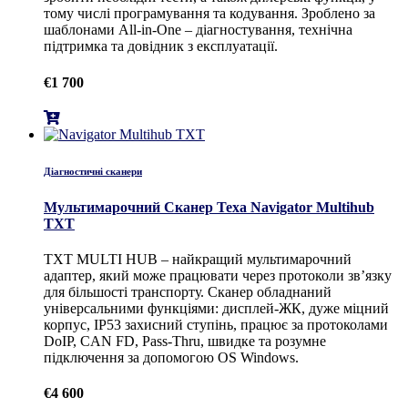
тому числі програмування та кодування. Зроблено за
шаблонами All-in-One – діагностування, технічна
підтримка та довідник з експлуатації.
€
1 700
Діагностичні сканери
Мультимарочний Сканер Texa Navigator Multihub
TXT
TXT MULTI HUB – найкращий мультимарочний
адаптер, який може працювати через протоколи зв’язку
для більшості транспорту. Сканер обладнаний
універсальними функціями: дисплей-ЖК, дуже міцний
корпус, IP53 захисний ступінь, працює за протоколами
DoIP, CAN FD, Pass-Thru, швидке та розумне
підключення за допомогою OS Windows.
€
4 600