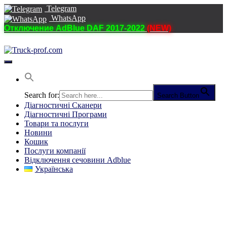
Telegram
WhatsApp
Отключение AdBlue DAF 2017-2022
(NEW)
Перемкнути
навігацію
Search for:
Search Button
Діагностичні Cканери
Діагностичні Програми
Товари та послуги
Новини
Кошик
Послуги компанії
Відключення сечовини Adblue
Українська