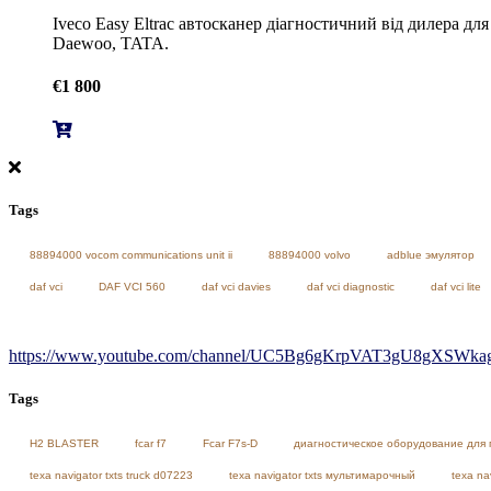
Iveco Easy Eltrac автосканер діагностичний від дилера дл
Daewoo, TATA.
€
1 800
Tags
88894000 vocom communications unit ii
88894000 volvo
adblue эмулятор
daf vci
DAF VCI 560
daf vci davies
daf vci diagnostic
daf vci lite
https://www.youtube.com/channel/UC5Bg6gKrpVAT3gU8gXSWkag/
Tags
H2 BLASTER
fcar f7
Fcar F7s-D
диагностическое оборудование для 
texa navigator txts truck d07223
texa navigator txts мультимарочный
texa na