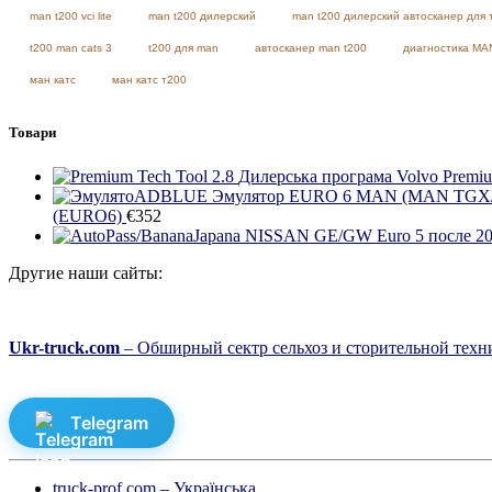
man t200 vci lite
man t200 дилерский
man t200 дилерский автосканер для 
t200 man cats 3
t200 для man
автосканер man t200
диагностика MA
ман катс
ман катс т200
Товари
Дилерська програма Volvo Premiu
(EURO6)
€
352
Другие наши сайты:
Ukr-truck.com
– Обширный сектр сельхоз и сторительной техни
Telegram
truck-prof.com – Українська