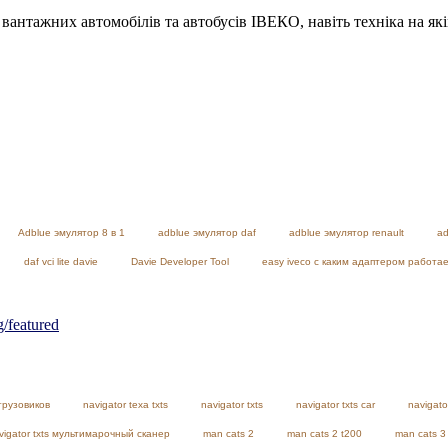
я вантажних автомобілів та автобусів ІВЕКО, навіть техніка на як
Adblue эмулятор 8 в 1
adblue эмулятор daf
adblue эмулятор renault
ad
daf vci lite davie
Davie Developer Tool
easy iveco с каким адаптером работа
featured
грузовиков
navigator texa txts
navigator txts
navigator txts car
navigato
vigator txts мультимарочный сканер
man cats 2
man cats 2 t200
man cats 3