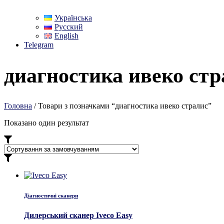
Українська
Русский
English
Telegram
диагностика ивеко стр
Головна
/ Товари з позначками “диагностика ивеко стралис”
Показано один результат
Діагностичні сканери
Дилерський сканер Iveco Easy