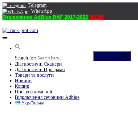
Telegram
WhatsApp
Отключение AdBlue DAF 2017-2022
(NEW)
Перемкнути
навігацію
Search for:
Search Button
Діагностичні Cканери
Діагностичні Програми
Товари та послуги
Новини
Кошик
Послуги компанії
Відключення сечовини Adblue
Українська