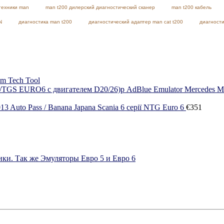
техники man
man t200 дилерский диагностический сканер
man t200 кабель
N
диагностика man t200
диагностический адаптер man cat t200
диагности
m Tech Tool
Auto Pass / Banana Japana Scania 6 серії NTG Euro 6
€
351
ки. Так же Эмуляторы Евро 5 и Евро 6