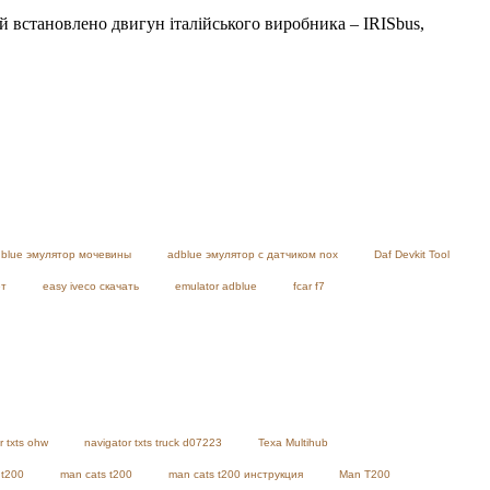
ій встановлено двигун італійського виробника – IRISbus,
blue эмулятор мочевины
adblue эмулятор с датчиком nox
Daf Devkit Tool
ет
easy iveco скачать
emulator adblue
fcar f7
r txts ohw
navigator txts truck d07223
Texa Multihub
 t200
man cats t200
man cats t200 инструкция
Man T200