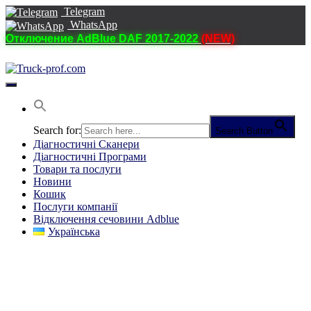
Telegram
WhatsApp
Отключение AdBlue DAF 2017-2022
(NEW)
Перемкнути
навігацію
Search for:
Search Button
Діагностичні Cканери
Діагностичні Програми
Товари та послуги
Новини
Кошик
Послуги компанії
Відключення сечовини Adblue
Українська