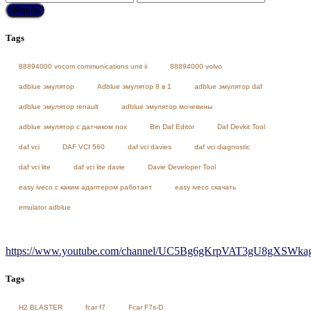
ціна
ціна
Фільтр
Tags
88894000 vocom communications unit ii
88894000 volvo
adblue эмулятор
Adblue эмулятор 8 в 1
adblue эмулятор daf
adblue эмулятор renault
adblue эмулятор мочевины
adblue эмулятор с датчиком nox
Bin Daf Editor
Daf Devkit Tool
daf vci
DAF VCI 560
daf vci davies
daf vci diagnostic
daf vci lite
daf vci lite davie
Davie Developer Tool
easy iveco с каким адаптером работает
easy iveco скачать
emulator adblue
https://www.youtube.com/channel/UC5Bg6gKrpVAT3gU8gXSWkag/
Tags
H2 BLASTER
fcar f7
Fcar F7s-D