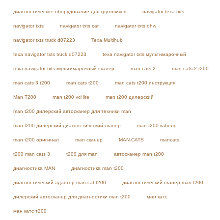
диагностическое оборудование для грузовиков
navigator texa txts
navigator txts
navigator txts car
navigator txts ohw
navigator txts truck d07223
Texa Multihub
texa navigator txts truck d07223
texa navigator txts мультимарочный
texa navigator txts мультимарочный сканер
man cats 2
man cats 2 t200
man cats 3 t200
man cats t200
man cats t200 инструкция
Man T200
man t200 vci lite
man t200 дилерский
man t200 дилерский автосканер для техники man
man t200 дилерский диагностический сканер
man t200 кабель
man t200 оригинал
man сканер
MAN-CATS
mancats
t200 man cats 3
t200 для man
автосканер man t200
диагностика MAN
диагностика man t200
диагностический адаптер man cat t200
диагностический сканер man t200
дилерский автосканер для диагностики man t200
ман катс
ман катс т200