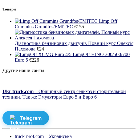
Товари
Limp Off
Cummins Grundfos/EMITEC
€
155
Діагностика бензинових двигунів Повний курс Олексія
Пахомова
€
24
LimpOff HINO 300/500/700
Euro 5
€
226
Другие наши сайты:
Ukr-truck.com
– Обширный сектр сельхоз и сторительной
техники. Так же Эмуляторы Евро 5 и Евро 6
Telegram
truck-prof.com – Українська