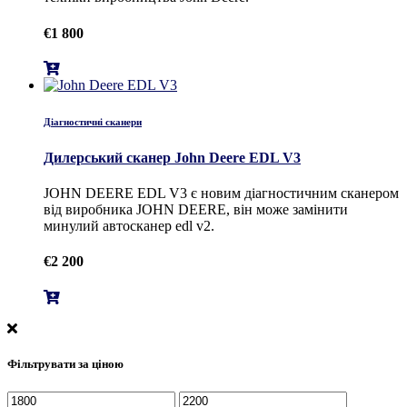
€
1 800
Діагностичні сканери
Дилерський сканер John Deere EDL V3
JOHN DEERE EDL V3 є новим діагностичним сканером
від виробника JOHN DEERE, він може замінити
минулий автосканер edl v2.
€
2 200
Фільтрувати за ціною
Мінімальна
Найбільша