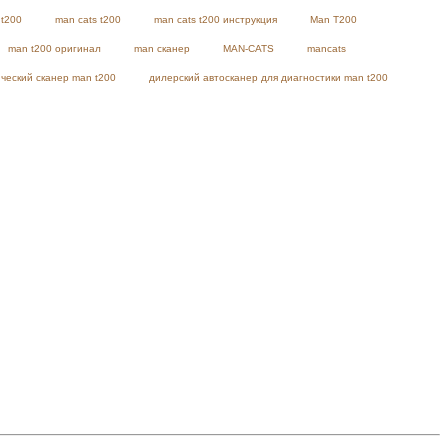
 t200
man cats t200
man cats t200 инструкция
Man T200
man t200 оригинал
man сканер
MAN-CATS
mancats
ческий сканер man t200
дилерский автосканер для диагностики man t200