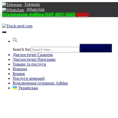
Telegram
WhatsApp
Отключение AdBlue DAF 2017-2022
(NEW)
Перемкнути
навігацію
Search for:
Search Button
Діагностичні Cканери
Діагностичні Програми
Товари та послуги
Новини
Кошик
Послуги компанії
Відключення сечовини Adblue
Українська