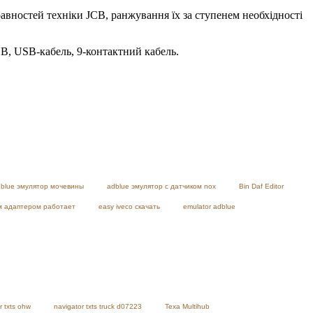
авностей техніки JCB, ранжування їх за ступенем необхідності
CB, USB-кабель, 9-контактний кабель.
blue эмулятор мочевины
adblue эмулятор с датчиком nox
Bin Daf Editor
им адаптером работает
easy iveco скачать
emulator adblue
r txts ohw
navigator txts truck d07223
Texa Multihub