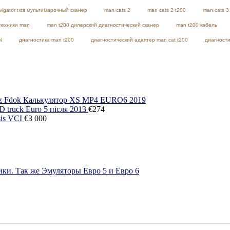
vigator txts мультимарочный сканер
man cats 2
man cats 2 t200
man cats 3
техники man
man t200 дилерский диагностический сканер
man t200 кабель
N
диагностика man t200
диагностический адаптер man cat t200
диагности
nz Fdok Калькулятор XS MP4 EURO6 2019
truck Euro 5 після 2013
€
274
is VCI
€
3 000
ки. Так же Эмуляторы Евро 5 и Евро 6