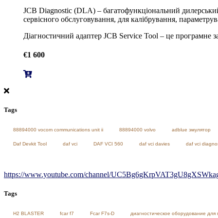
JCB Diagnostic (DLA) – багатофункціональний дилерський
сервісного обслуговування, для калібрування, параметру
Діагностичний адаптер JCB Service Tool – це програмне з
€
1 600
Tags
88894000 vocom communications unit ii
88894000 volvo
adblue эмулятор
Daf Devkit Tool
daf vci
DAF VCI 560
daf vci davies
daf vci diagno
https://www.youtube.com/channel/UC5Bg6gKrpVAT3gU8gXSWkag/
Tags
H2 BLASTER
fcar f7
Fcar F7s-D
диагностическое оборудование для 