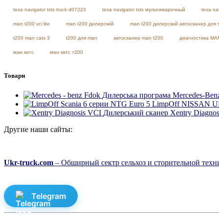
texa navigator txts truck d07223
texa navigator txts мультимарочный
texa na
man t200 vci lite
man t200 дилерский
man t200 дилерский автосканер для 
t200 man cats 3
t200 для man
автосканер man t200
диагностика MA
ман катс
ман катс т200
Товари
Дилерська програма Mercedes-Be
LimpOff NISSAN UD 
Дилерський сканер Xentry Diagnos
Другие наши сайты:
Ukr-truck.com
– Обширный сектр сельхоз и сторительной техни
Telegram