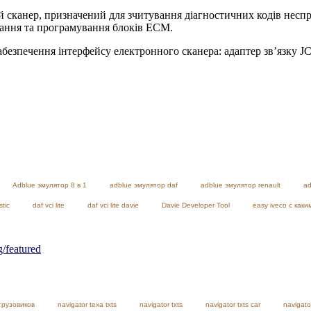
 сканер, призначений для зчитування діагностичних кодів неспр
вання та програмування блоків ECM.
абезпечення інтерфейсу електронного сканера: адаптер зв’язку J
Adblue эмулятор 8 в 1
adblue эмулятор daf
adblue эмулятор renault
ad
stic
daf vci lite
daf vci lite davie
Davie Developer Tool
easy iveco с как
featured
грузовиков
navigator texa txts
navigator txts
navigator txts car
navigato