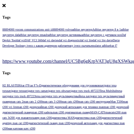
Tags
88894000 vocom communications unit ii
88894000 volvo
adblue эмулятор
Adblue эмулятор 8 в 1
adblue
эмулятор daf
adblue эмулятор renault
adblue эмулятор мочевины
adblue эмулятор с датчиком nox
Daf
Devkit Tool
daf vci
DAF VCI 560
daf vci davies
daf vci diagnostic
daf vci lite
daf vci lite davie
Davie
Developer Tool
easy iveco с каким адаптером работает
easy iveco скачать
emulator adblue
fcar f7
https://www.youtube.com/channel/UC5Bg6gKrpVAT3gU8gXSWkag/
Tags
H2 BLASTER
fcar f7
Fcar F7s-D
диагностическое оборудование для грузовиков
navigator texa
txts
navigator txts
navigator txts car
navigator txts ohw
navigator txts truck d07223
Texa Multihub
texa
navigator txts truck d07223
texa navigator txts мультимарочный
texa navigator txts мультимарочный
сканер
man cats 2
man cats 2 t200
man cats 3 t200
man cats t200
man cats t200 инструкция
Man T200
man
t200 vci lite
man t200 дилерский
man t200 дилерский автосканер для техники man
man t200 дилерский
диагностический сканер
man t200 кабель
man t200 оригинал
man сканер
MAN-CATS
mancats
t200 man
cats 3
t200 для man
автосканер man t200
диагностика MAN
диагностика man t200
диагностический
адаптер man cat t200
диагностический сканер man t200
дилерский автосканер для диагностики man
t200
ман катс
ман катс т200