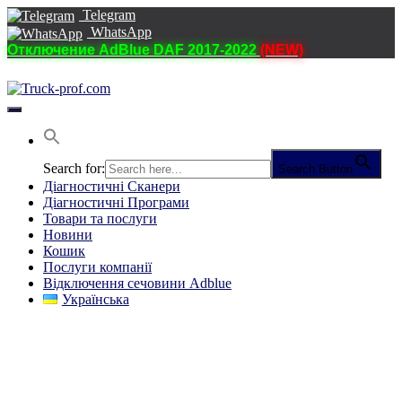
Telegram
WhatsApp
Отключение AdBlue DAF 2017-2022
(NEW)
Перемкнути
навігацію
Search for:
Search Button
Діагностичні Cканери
Діагностичні Програми
Товари та послуги
Новини
Кошик
Послуги компанії
Відключення сечовини Adblue
Українська