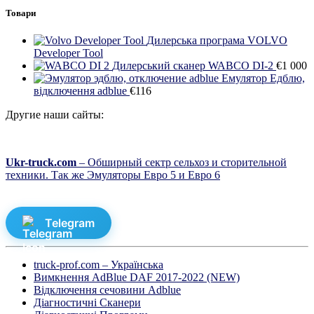
Товари
Дилерська програма VOLVO
Developer Tool
Дилерський сканер WABCO DI-2
€
1 000
Емулятор Едблю,
відключення adblue
€
116
Другие наши сайты:
Ukr-truck.com
– Обширный сектр сельхоз и сторительной
техники. Так же Эмуляторы Евро 5 и Евро 6
Telegram
truck-prof.com – Українська
Вимкнення AdBlue DAF 2017-2022 (NEW)
Відключення сечовини Adblue
Діагностичні Cканери