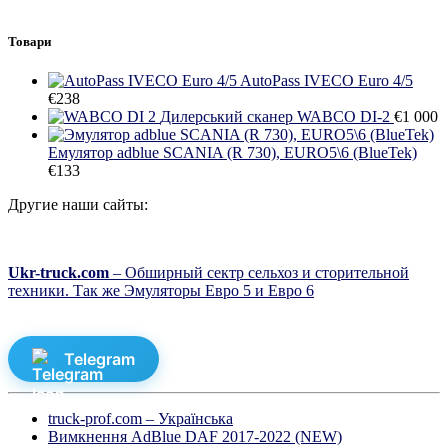
Товари
AutoPass IVECO Euro 4/5
€
238
Дилерський сканер WABCO DI-2
€
1 000
Емулятор adblue SCANIA (R 730), EURO5\6 (BlueTek)
€
133
Другие наши сайты:
Ukr-truck.com
– Обширный сектр сельхоз и сторительной
техники. Так же Эмуляторы Евро 5 и Евро 6
Telegram
truck-prof.com – Українська
Вимкнення AdBlue DAF 2017-2022 (NEW)