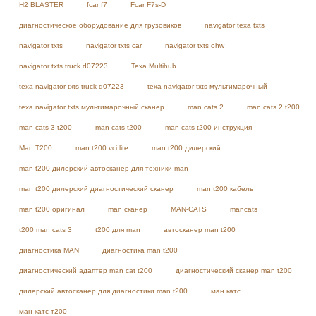
H2 BLASTER
fcar f7
Fcar F7s-D
диагностическое оборудование для грузовиков
navigator texa txts
navigator txts
navigator txts car
navigator txts ohw
navigator txts truck d07223
Texa Multihub
texa navigator txts truck d07223
texa navigator txts мультимарочный
texa navigator txts мультимарочный сканер
man cats 2
man cats 2 t200
man cats 3 t200
man cats t200
man cats t200 инструкция
Man T200
man t200 vci lite
man t200 дилерский
man t200 дилерский автосканер для техники man
man t200 дилерский диагностический сканер
man t200 кабель
man t200 оригинал
man сканер
MAN-CATS
mancats
t200 man cats 3
t200 для man
автосканер man t200
диагностика MAN
диагностика man t200
диагностический адаптер man cat t200
диагностический сканер man t200
дилерский автосканер для диагностики man t200
ман катс
ман катс т200