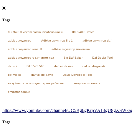
Tags
88894000 vocom communications unit ii
88894000 volvo
adblue эмулятор
Adblue эмулятор 8 в 1
adblue эмулятор daf
adblue эмулятор renault
adblue эмулятор мочевины
adblue эмулятор с датчиком nox
Bin Daf Editor
Daf Devkit Tool
daf vci
DAF VCI 560
daf vci davies
daf vci diagnostic
daf vci lite
daf vci lite davie
Davie Developer Tool
easy iveco с каким адаптером работает
easy iveco скачать
emulator adblue
https://www.youtube.com/channel/UC5Bg6gKrpVAT3gU8gXSWkag/
Tags