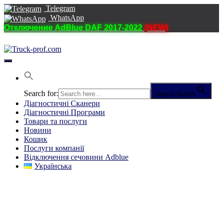
Telegram
WhatsApp
Отключение AdBlue DAF 2017-2022
(NEW)
Перемкнути
навігацію
Search for:
Search Button
Діагностичні Cканери
Діагностичні Програми
Товари та послуги
Новини
Кошик
Послуги компанії
Відключення сечовини Adblue
Українська