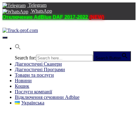
Telegram
WhatsApp
Отключение AdBlue DAF 2017-2022
(NEW)
Перемкнути
навігацію
Search for:
Search Button
Діагностичні Cканери
Діагностичні Програми
Товари та послуги
Новини
Кошик
Послуги компанії
Відключення сечовини Adblue
Українська