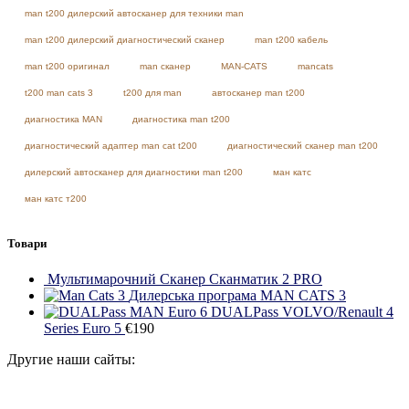
man t200 дилерский автосканер для техники man
man t200 дилерский диагностический сканер
man t200 кабель
man t200 оригинал
man сканер
MAN-CATS
mancats
t200 man cats 3
t200 для man
автосканер man t200
диагностика MAN
диагностика man t200
диагностический адаптер man cat t200
диагностический сканер man t200
дилерский автосканер для диагностики man t200
ман катс
ман катс т200
Товари
Мультимарочний Сканер Сканматик 2 PRO
Дилерська програма MAN CATS 3
DUALPass VOLVO/Renault 4
Series Euro 5
€
190
Другие наши сайты: