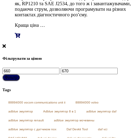
як, RP1210 та SAE J2534, до того ж і завантажувачами,
подаючи струм, дозволяючи програмувати на різних
контактах діагностичного роз’єму.
Краща ціна …
Фільтрувати за ціною
Мінімальна
Найбільша
ціна
ціна
Фільтр
Tags
88894000 vocom communications unit ii
88894000 volvo
adblue эмулятор
Adblue эмулятор 8 в 1
adblue эмулятор daf
adblue эмулятор renault
adblue эмулятор мочевины
adblue эмулятор с датчиком nox
Daf Devkit Tool
daf vci