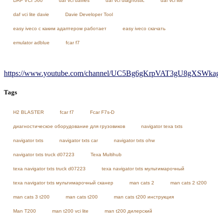
DAF VCI 560
daf vci davies
daf vci diagnostic
daf vci lite
daf vci lite davie
Davie Developer Tool
easy iveco с каким адаптером работает
easy iveco скачать
emulator adblue
fcar f7
https://www.youtube.com/channel/UC5Bg6gKrpVAT3gU8gXSWkag/
Tags
H2 BLASTER
fcar f7
Fcar F7s-D
диагностическое оборудование для грузовиков
navigator texa txts
navigator txts
navigator txts car
navigator txts ohw
navigator txts truck d07223
Texa Multihub
texa navigator txts truck d07223
texa navigator txts мультимарочный
texa navigator txts мультимарочный сканер
man cats 2
man cats 2 t200
man cats 3 t200
man cats t200
man cats t200 инструкция
Man T200
man t200 vci lite
man t200 дилерский