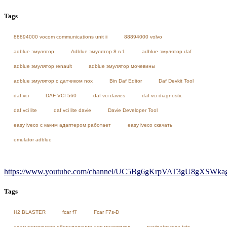
Tags
88894000 vocom communications unit ii
88894000 volvo
adblue эмулятор
Adblue эмулятор 8 в 1
adblue эмулятор daf
adblue эмулятор renault
adblue эмулятор мочевины
adblue эмулятор с датчиком nox
Bin Daf Editor
Daf Devkit Tool
daf vci
DAF VCI 560
daf vci davies
daf vci diagnostic
daf vci lite
daf vci lite davie
Davie Developer Tool
easy iveco с каким адаптером работает
easy iveco скачать
emulator adblue
https://www.youtube.com/channel/UC5Bg6gKrpVAT3gU8gXSWkag/
Tags
H2 BLASTER
fcar f7
Fcar F7s-D
диагностическое оборудование для грузовиков
navigator texa txts