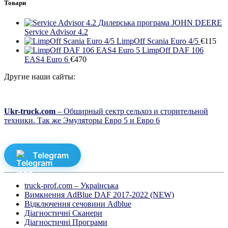
Товари
Дилерська програма JOHN DEERE
Service Advisor 4.2
LimpOff Scania Euro 4/5
€
115
LimpOff DAF 106
EAS4 Euro 6
€
470
Другие наши сайты:
Ukr-truck.com
– Обширный сектр сельхоз и сторительной
техники. Так же Эмуляторы Евро 5 и Евро 6
Telegram
truck-prof.com – Українська
Вимкнення AdBlue DAF 2017-2022 (NEW)
Відключення сечовини Adblue
Діагностичні Cканери
Діагностичні Програми