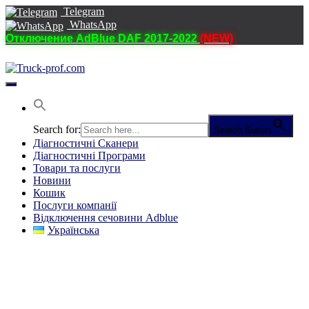
Telegram
WhatsApp
Отключение AdBlue DAF 2017-2022
(NEW)
Перемкнути
навігацію
Search for:
Search Button
Діагностичні Cканери
Діагностичні Програми
Товари та послуги
Новини
Кошик
Послуги компанії
Відключення сечовини Adblue
Українська