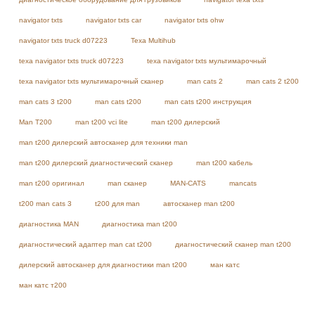
navigator txts
navigator txts car
navigator txts ohw
navigator txts truck d07223
Texa Multihub
texa navigator txts truck d07223
texa navigator txts мультимарочный
texa navigator txts мультимарочный сканер
man cats 2
man cats 2 t200
man cats 3 t200
man cats t200
man cats t200 инструкция
Man T200
man t200 vci lite
man t200 дилерский
man t200 дилерский автосканер для техники man
man t200 дилерский диагностический сканер
man t200 кабель
man t200 оригинал
man сканер
MAN-CATS
mancats
t200 man cats 3
t200 для man
автосканер man t200
диагностика MAN
диагностика man t200
диагностический адаптер man cat t200
диагностический сканер man t200
дилерский автосканер для диагностики man t200
ман катс
ман катс т200