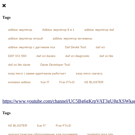
Tags
adblue эмулятор
Adblue эмулятор 8 в 1
adblue эмулятор daf
adblue эмулятор renault
adblue эмулятор мочевины
adblue эмулятор с датчиком nox
Daf Devkit Tool
daf vci
DAF VCI 560
daf vci davies
daf vci diagnostic
daf vci lite
daf vci lite davie
Davie Developer Tool
easy iveco с каким адаптером работает
easy iveco скачать
emulator adblue
fcar f7
Fcar F7s-D
H2 BLASTER
https://www.youtube.com/channel/UC5Bg6gKrpVAT3gU8gXSWkag/
Tags
H2 BLASTER
fcar f7
Fcar F7s-D
диагностическое оборудование для грузовиков
navigator texa txts