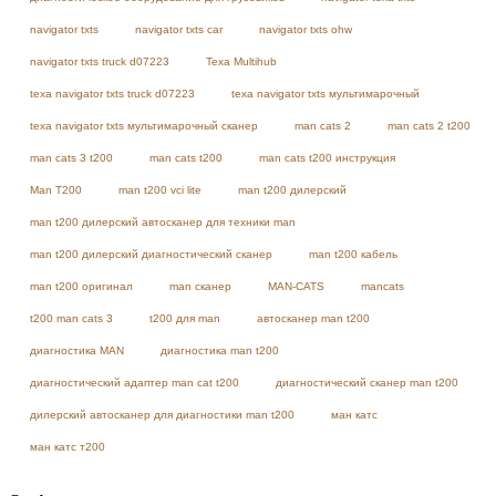
navigator txts
navigator txts car
navigator txts ohw
navigator txts truck d07223
Texa Multihub
texa navigator txts truck d07223
texa navigator txts мультимарочный
texa navigator txts мультимарочный сканер
man cats 2
man cats 2 t200
man cats 3 t200
man cats t200
man cats t200 инструкция
Man T200
man t200 vci lite
man t200 дилерский
man t200 дилерский автосканер для техники man
man t200 дилерский диагностический сканер
man t200 кабель
man t200 оригинал
man сканер
MAN-CATS
mancats
t200 man cats 3
t200 для man
автосканер man t200
диагностика MAN
диагностика man t200
диагностический адаптер man cat t200
диагностический сканер man t200
дилерский автосканер для диагностики man t200
ман катс
ман катс т200