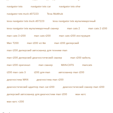
navigator txts
navigator txts car
navigator txts ohw
navigator txts truck d07223
Texa Multihub
texa navigator txts truck d07223
texa navigator txts мультимарочный
texa navigator txts мультимарочный сканер
man cats 2
man cats 2 t200
man cats 3 t200
man cats t200
man cats t200 инструкция
Man T200
man t200 vci lite
man t200 дилерский
man t200 дилерский автосканер для техники man
man t200 дилерский диагностический сканер
man t200 кабель
man t200 оригинал
man сканер
MAN-CATS
mancats
t200 man cats 3
t200 для man
автосканер man t200
диагностика MAN
диагностика man t200
диагностический адаптер man cat t200
диагностический сканер man t200
дилерский автосканер для диагностики man t200
ман катс
ман катс т200