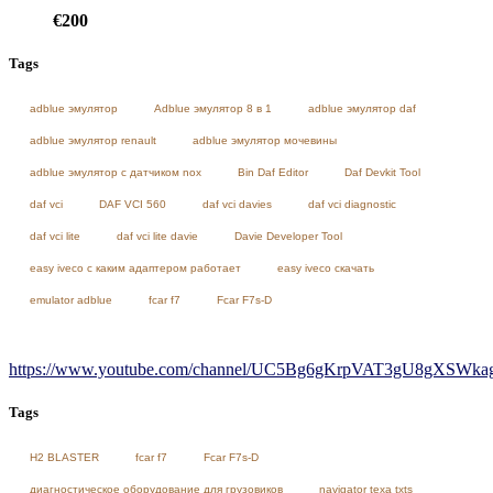
€
200
Tags
adblue эмулятор
Adblue эмулятор 8 в 1
adblue эмулятор daf
adblue эмулятор renault
adblue эмулятор мочевины
adblue эмулятор с датчиком nox
Bin Daf Editor
Daf Devkit Tool
daf vci
DAF VCI 560
daf vci davies
daf vci diagnostic
daf vci lite
daf vci lite davie
Davie Developer Tool
easy iveco с каким адаптером работает
easy iveco скачать
emulator adblue
fcar f7
Fcar F7s-D
https://www.youtube.com/channel/UC5Bg6gKrpVAT3gU8gXSWkag/
Tags
H2 BLASTER
fcar f7
Fcar F7s-D
диагностическое оборудование для грузовиков
navigator texa txts