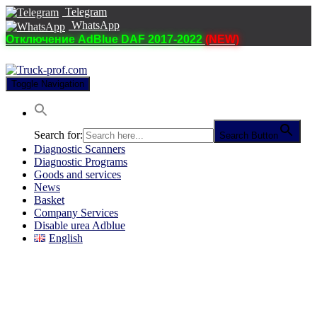
Telegram
WhatsApp
Отключение AdBlue DAF 2017-2022
(NEW)
Toggle Navigation
Search for:
Search Button
Diagnostic Scanners
Diagnostic Programs
Goods and services
News
Basket
Company Services
Disable urea Adblue
English