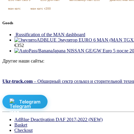
ман катс
ман катс т200
Goods
Russification of the MAN dashboard
€
352
Другие наши сайты:
Ukr-truck.com
– Обширный сектр сельхоз и сторительной техни
Telegram
AdBlue Deactivation DAF 2017-2022 (NEW)
Basket
Checkout