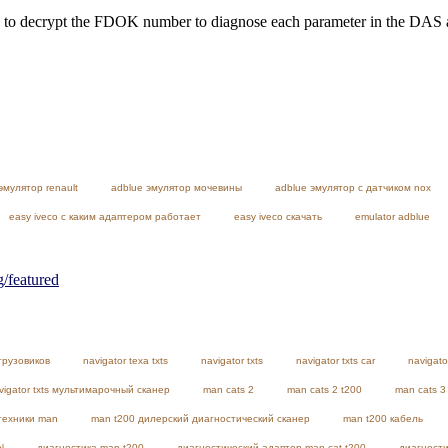
e able to decrypt the FDOK number to diagnose each parameter in the D
эмулятор renault
adblue эмулятор мочевины
adblue эмулятор с датчиком nox
easy iveco с каким адаптером работает
easy iveco скачать
emulator adblue
featured
грузовиков
navigator texa txts
navigator txts
navigator txts car
navigato
vigator txts мультимарочный сканер
man cats 2
man cats 2 t200
man cats 3
техники man
man t200 дилерский диагностический сканер
man t200 кабель
N
диагностика man t200
диагностический адаптер man cat t200
диагности