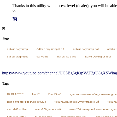
Thanks to this utility with access level (dealer), you will b
6.
Tags
adblue эмулятор
Adblue эмулятор 8 в 1
adblue эмулятор daf
adblue 
daf vci diagnostic
daf vci lite
daf vci lite davie
Davie Developer Tool
https://www.youtube.com/channel/UC5Bg6gKrpVAT3gU8gXSWkag/
Tags
H2 BLASTER
fcar f7
Fcar F7s-D
диагностическое оборудование для 
texa navigator txts truck d07223
texa navigator txts мультимарочный
texa na
man t200 vci lite
man t200 дилерский
man t200 дилерский автосканер для 
t200 man cats 3
t200 для man
автосканер man t200
диагностика MA