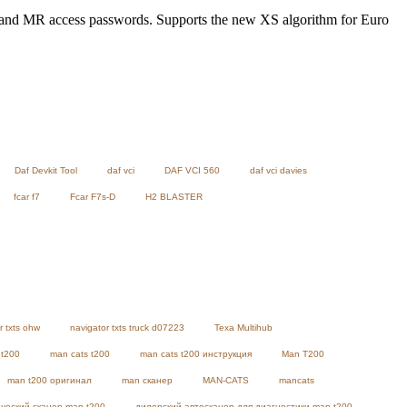
AS and MR access passwords. Supports the new XS algorithm for Euro
Daf Devkit Tool
daf vci
DAF VCI 560
daf vci davies
fcar f7
Fcar F7s-D
H2 BLASTER
r txts ohw
navigator txts truck d07223
Texa Multihub
 t200
man cats t200
man cats t200 инструкция
Man T200
man t200 оригинал
man сканер
MAN-CATS
mancats
ческий сканер man t200
дилерский автосканер для диагностики man t200