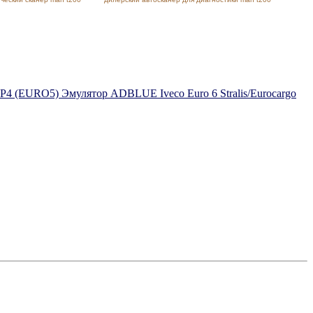
Эмулятор ADBLUE Iveco Euro 6 Stralis/Eurocargo