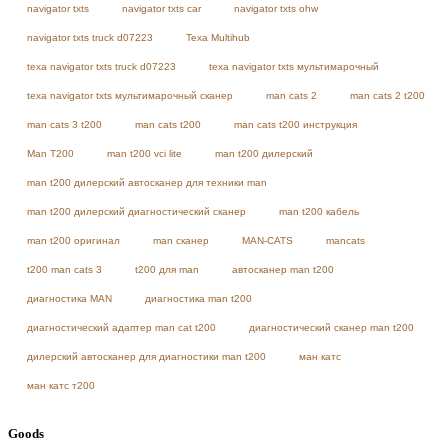
navigator txts
navigator txts car
navigator txts ohw
navigator txts truck d07223
Texa Multihub
texa navigator txts truck d07223
texa navigator txts мультимарочный
texa navigator txts мультимарочный сканер
man cats 2
man cats 2 t200
man cats 3 t200
man cats t200
man cats t200 инструкция
Man T200
man t200 vci lite
man t200 дилерский
man t200 дилерский автосканер для техники man
man t200 дилерский диагностический сканер
man t200 кабель
man t200 оригинал
man сканер
MAN-CATS
mancats
t200 man cats 3
t200 для man
автосканер man t200
диагностика MAN
диагностика man t200
диагностический адаптер man cat t200
диагностический сканер man t200
дилерский автосканер для диагностики man t200
ман катс
ман катс т200
Goods