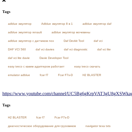
Tags
adblue эмулятор
Adblue эмулятор 8 в 1
adblue эмулятор daf
adblue эмулятор renault
adblue эмулятор мочевины
adblue эмулятор с датчиком nox
Daf Devkit Tool
daf vci
DAF VCI 560
daf vci davies
daf vci diagnostic
daf vci lite
daf vci lite davie
Davie Developer Tool
easy iveco с каким адаптером работает
easy iveco скачать
emulator adblue
fcar f7
Fcar F7s-D
H2 BLASTER
https://www.youtube.com/channel/UC5Bg6gKrpVAT3gU8gXSWkag/
Tags
H2 BLASTER
fcar f7
Fcar F7s-D
диагностическое оборудование для грузовиков
navigator texa txts