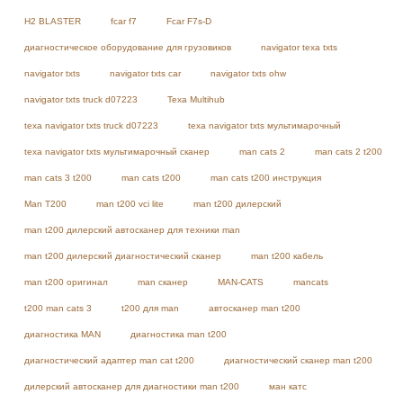
H2 BLASTER
fcar f7
Fcar F7s-D
диагностическое оборудование для грузовиков
navigator texa txts
navigator txts
navigator txts car
navigator txts ohw
navigator txts truck d07223
Texa Multihub
texa navigator txts truck d07223
texa navigator txts мультимарочный
texa navigator txts мультимарочный сканер
man cats 2
man cats 2 t200
man cats 3 t200
man cats t200
man cats t200 инструкция
Man T200
man t200 vci lite
man t200 дилерский
man t200 дилерский автосканер для техники man
man t200 дилерский диагностический сканер
man t200 кабель
man t200 оригинал
man сканер
MAN-CATS
mancats
t200 man cats 3
t200 для man
автосканер man t200
диагностика MAN
диагностика man t200
диагностический адаптер man cat t200
диагностический сканер man t200
дилерский автосканер для диагностики man t200
ман катс