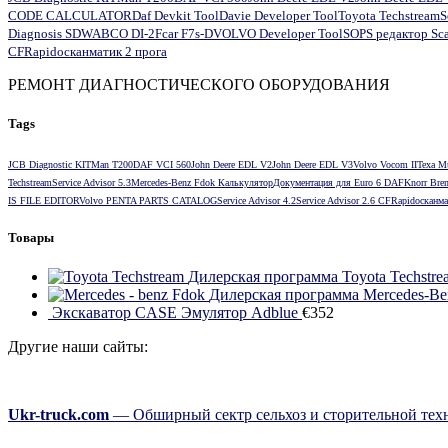
CODE CALCULATOR
Daf Devkit Tool
Davie Developer Tool
Toyota Techstream
S
Diagnosis SD
WABCO DI-2
Fcar F7s-D
VOLVO Developer Tool
SOPS редактор Sc
CF
Rapido
сканматик 2 прога
РЕМОНТ ДИАГНОСТИЧЕСКОГО ОБОРУДОВАНИЯ
Tags
JCB Diagnostic KIT
Man T200
DAF VCI 560
John Deere EDL V2
John Deere EDL V3
Volvo Vocom II
Texa M
Techstream
Service Advisor 5.3
Mercedes-Benz Fdok Калькулятор
Документация для Euro 6 DAF
Knorr Bre
IS FILE EDITOR
Volvo PENTA PARTS CATALOG
Service Advisor 4.2
Service Advisor 2.6 CF
Rapido
сканма
Товары
Дилерская программа Toyota Techstre
Дилерская программа Mercedes-B
Экскаватор CASE Эмулятор Adblue
€
352
Другие наши сайты:
Ukr-truck.com
— Обширный сектр сельхоз и сторительной техн