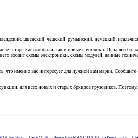
лландский, шведский, чешский, румынский, немецкий, итальянск
тывает старые автомобили, так и новые грузовики. Оснащен бол
 него входит схемы электроники, схемы модулей, данные технич
ть, что именно вас интересует для нужной вам марки. Сообщите
е функции, для всех новых и старых бркндов грузовиков. Поэтому,
 V3
Volvo Vocom II
Texa Multihub
Iveco Easy
MAN CATS 3
Volvo Premium Tech Too