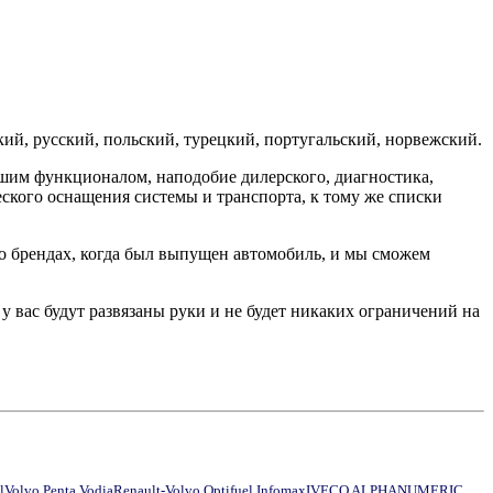
ий, русский, польский, турецкий, португальский, норвежский.
ьшим функционалом, наподобие дилерского, диагностика,
еского оснащения системы и транспорта, к тому же списки
 о брендах, когда был выпущен автомобиль, и мы сможем
 у вас будут развязаны руки и не будет никаких ограничений на
l
Volvo Penta Vodia
Renault-Volvo Optifuel Infomax
IVECO ALPHANUMERIC