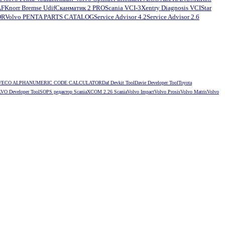
AF
Knorr Bremse Udif
Сканматик 2 PRO
Scania VCI-3
Xentry Diagnosis VCI
Star
OR
Volvo PENTA PARTS CATALOG
Service Advisor 4.2
Service Advisor 2.6
VECO ALPHANUMERIC CODE CALCULATOR
Daf Devkit Tool
Davie Developer Tool
Toyota
VO Developer Tool
SOPS редактор Scania
XCOM 2.26 Scania
Volvo Impact
Volvo Prosis
Volvo Matris
Volvo