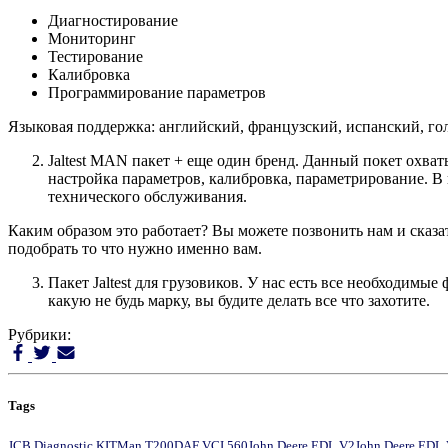
Диагностирование
Мониторинг
Тестирование
Калибровка
Программирование параметров
Языковая поддержка: английский, французский, испанский, го
Jaltest MAN пакет + еще один бренд. Данный покет охва
настройка параметров, калибровка, параметрирование. В
технического обслуживания.
Каким образом это работает? Вы можете позвонить нам и сказа
подобрать то что нужно именно вам.
Пакет Jaltest для грузовиков. У нас есть все необходимы
какую не будь марку, вы будите делать все что захотите.
Рубрики:
Tags
JCB Diagnostic KIT
Man T200
DAF VCI 560
John Deere EDL V2
John Deere EDL