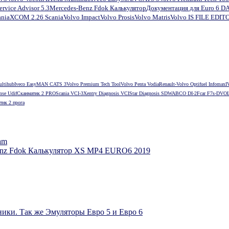
ervice Advisor 5.3
Mercedes-Benz Fdok Калькулятор
Документация для Euro 6 D
ania
XCOM 2.26 Scania
Volvo Impact
Volvo Prosis
Volvo Matris
Volvo IS FILE EDIT
ultihub
Iveco Easy
MAN CATS 3
Volvo Premium Tech Tool
Volvo Penta Vodia
Renault-Volvo Optifuel Infomax
I
mse Udif
Сканматик 2 PRO
Scania VCI-3
Xentry Diagnosis VCI
Star Diagnosis SD
WABCO DI-2
Fcar F7s-D
VOL
тик 2 прога
am
enz Fdok Калькулятор XS MP4 EURO6 2019
ики. Так же Эмуляторы Евро 5 и Евро 6