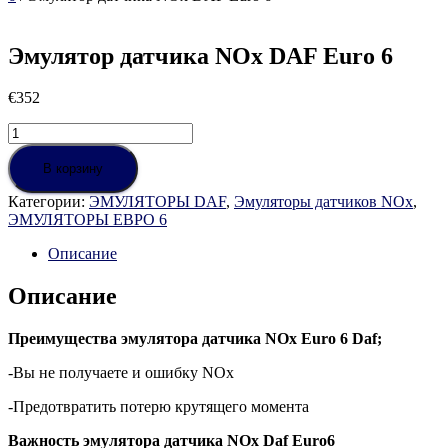
Эмулятор датчика NOx DAF Euro 6
€
352
Количество
товара
Эмулятор
В корзину
датчика
Категории:
ЭМУЛЯТОРЫ DAF
,
Эмуляторы датчиков NOx
,
NOx
ЭМУЛЯТОРЫ ЕВРО 6
DAF
Euro
Описание
6
Описание
Преимущества эмулятора датчика NOx Euro 6 Daf;
-Вы не получаете и ошибку NOx
-Предотвратить потерю крутящего момента
Важность эмулятора датчика NOx Daf Euro6