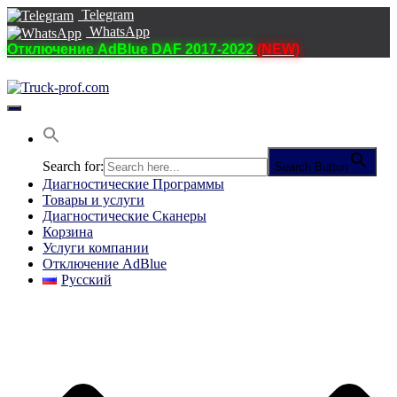
Telegram
WhatsApp
Отключение AdBlue DAF 2017-2022
(NEW)
Переключить
навигацию
Search for:
Search Button
Диагностические Программы
Товары и услуги
Диагностические Сканеры
Корзина
Услуги компании
Отключение AdBlue
Русский