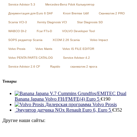
Service Advisor 5.3
Mercedes-Benz Fdok Калькулятор
Документация для Euro 6 DAF
Knorr Bremse Udif
Сканматик 2 PRO
Scania VCI-3
Xentry Diagnosis VCI
Star Diagnosis SD
WABCO DI-2
Fcar F7s-D
VOLVO Developer Tool
SOPS редактор Scania
XCOM 2.26 Scania
Volvo Impact
Volvo Prosis
Volvo Matris
Volvo IS FILE EDITOR
Volvo PENTA PARTS CATALOG
Service Advisor 4.2
Service Advisor 2.6 CF
Rapido
сканматик 2 прога
Товары
Dual
Banana Japana Volvo FH/FM/FE(4) Euro 5
€
190
Дилерская программа Volvo Prosis
Эмулятор датчика NOx Renault Euro 6, Euro 5
€
352
Другие наши сайты: