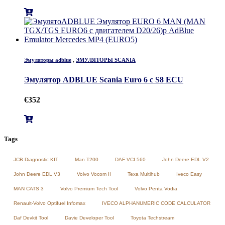
Эмуляторы adblue
,
ЭМУЛЯТОРЫ SCANIA
Эмулятор ADBLUE Scania Euro 6 с S8 ECU
€
352
Tags
JCB Diagnostic KIT
Man T200
DAF VCI 560
John Deere EDL V2
John Deere EDL V3
Volvo Vocom II
Texa Multihub
Iveco Easy
MAN CATS 3
Volvo Premium Tech Tool
Volvo Penta Vodia
Renault-Volvo Optifuel Infomax
IVECO ALPHANUMERIC CODE CALCULATOR
Daf Devkit Tool
Davie Developer Tool
Toyota Techstream