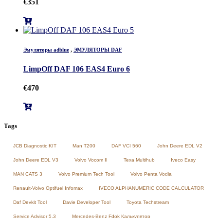
€
351
Эмуляторы adblue
,
ЭМУЛЯТОРЫ DAF
LimpOff DAF 106 EAS4 Euro 6
€
470
Tags
JCB Diagnostic KIT
Man T200
DAF VCI 560
John Deere EDL V2
John Deere EDL V3
Volvo Vocom II
Texa Multihub
Iveco Easy
MAN CATS 3
Volvo Premium Tech Tool
Volvo Penta Vodia
Renault-Volvo Optifuel Infomax
IVECO ALPHANUMERIC CODE CALCULATOR
Daf Devkit Tool
Davie Developer Tool
Toyota Techstream
Service Advisor 5.3
Mercedes-Benz Fdok Калькулятор