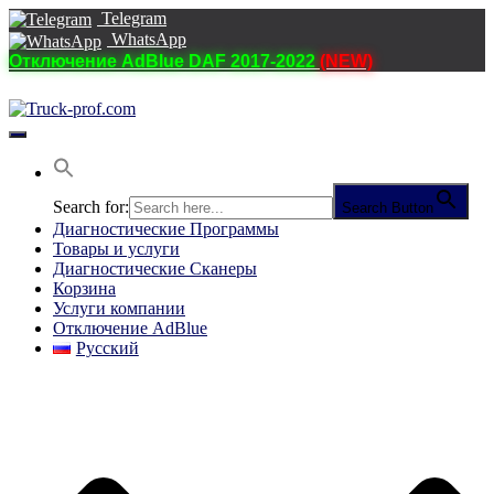
Telegram
WhatsApp
Отключение AdBlue DAF 2017-2022
(NEW)
Переключить
навигацию
Search for:
Search Button
Диагностические Программы
Товары и услуги
Диагностические Сканеры
Корзина
Услуги компании
Отключение AdBlue
Русский