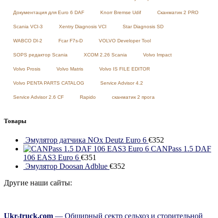
Документация для Euro 6 DAF
Knorr Bremse Udif
Сканматик 2 PRO
Scania VCI-3
Xentry Diagnosis VCI
Star Diagnosis SD
WABCO DI-2
Fcar F7s-D
VOLVO Developer Tool
SOPS редактор Scania
XCOM 2.26 Scania
Volvo Impact
Volvo Prosis
Volvo Matris
Volvo IS FILE EDITOR
Volvo PENTA PARTS CATALOG
Service Advisor 4.2
Service Advisor 2.6 CF
Rapido
сканматик 2 прога
Товары
Эмулятор датчика NOx Deutz Euro 6
€
352
CANPass 1.5 DAF
106 EAS3 Euro 6
€
351
Эмулятор Doosan Adblue
€
352
Другие наши сайты:
Ukr-truck.com
— Обширный сектр сельхоз и сторительной