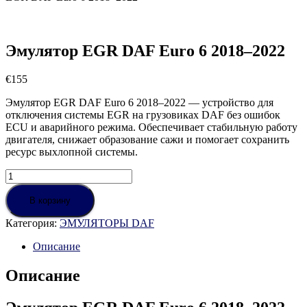
Эмулятор EGR DAF Euro 6 2018–2022
€
155
Эмулятор EGR DAF Euro 6 2018–2022 — устройство для
отключения системы EGR на грузовиках DAF без ошибок
ECU и аварийного режима. Обеспечивает стабильную работу
двигателя, снижает образование сажи и помогает сохранить
ресурс выхлопной системы.
Количество
товара
Эмулятор
В корзину
EGR
Категория:
ЭМУЛЯТОРЫ DAF
DAF
Euro
Описание
6
2018–
Описание
2022