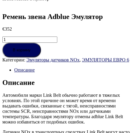
Ремень звена Adblue Эмулятор
€
352
Количество
товара
Ремень
В корзину
звена
Категории:
Эмуляторы датчиков NOx
,
ЭМУЛЯТОРЫ ЕВРО 6
Adblue
Эмулятор
Описание
Описание
Автомобили марки Link Belt обычно работают в тяжелых
условиях. По этой причине он может время от времени
выдавать ошибки, связанные с тягой, неисправностями
системы SCR, неисправностями NOx или датчиками
температуры. Благодаря эмулятору отмены adblue Link Belt
можно избавиться от подобных ошибок.
Датчики NOx в транспортных средствах Link Belt могут часто