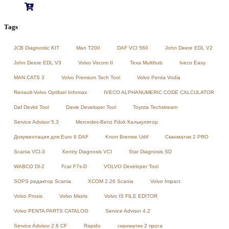
Tags
JCB Diagnostic KIT
Man T200
DAF VCI 560
John Deere EDL V2
John Deere EDL V3
Volvo Vocom II
Texa Multihub
Iveco Easy
MAN CATS 3
Volvo Premium Tech Tool
Volvo Penta Vodia
Renault-Volvo Optifuel Infomax
IVECO ALPHANUMERIC CODE CALCULATOR
Daf Devkit Tool
Davie Developer Tool
Toyota Techstream
Service Advisor 5.3
Mercedes-Benz Fdok Калькулятор
Документация для Euro 6 DAF
Knorr Bremse Udif
Сканматик 2 PRO
Scania VCI-3
Xentry Diagnosis VCI
Star Diagnosis SD
WABCO DI-2
Fcar F7s-D
VOLVO Developer Tool
SOPS редактор Scania
XCOM 2.26 Scania
Volvo Impact
Volvo Prosis
Volvo Matris
Volvo IS FILE EDITOR
Volvo PENTA PARTS CATALOG
Service Advisor 4.2
Service Advisor 2.6 CF
Rapido
сканматик 2 прога