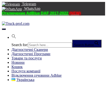
Telegram
WhatsApp
Отключение AdBlue DAF 2017-2022
(NEW)
Перемкнути
навігацію
Search for:
Search Button
Діагностичні Cканери
Діагностичні Програми
Товари та послуги
Новини
Кошик
Послуги компанії
Відключення сечовини Adblue
Українська