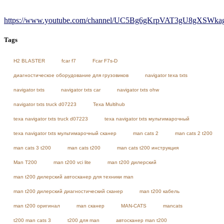
https://www.youtube.com/channel/UC5Bg6gKrpVAT3gU8gXSWkag/
Tags
H2 BLASTER
fcar f7
Fcar F7s-D
диагностическое оборудование для грузовиков
navigator texa txts
navigator txts
navigator txts car
navigator txts ohw
navigator txts truck d07223
Texa Multihub
texa navigator txts truck d07223
texa navigator txts мультимарочный
texa navigator txts мультимарочный сканер
man cats 2
man cats 2 t200
man cats 3 t200
man cats t200
man cats t200 инструкция
Man T200
man t200 vci lite
man t200 дилерский
man t200 дилерский автосканер для техники man
man t200 дилерский диагностический сканер
man t200 кабель
man t200 оригинал
man сканер
MAN-CATS
mancats
t200 man cats 3
t200 для man
автосканер man t200