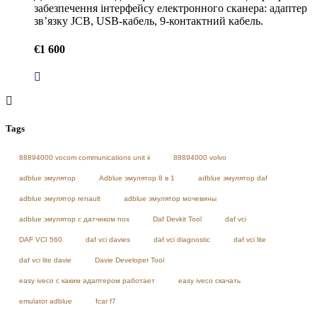
забезпечення інтерфейсу електронного сканера: адаптер
зв’язку JCB, USB-кабель, 9-контактний кабель.
€
1 600
Tags
88894000 vocom communications unit ii
88894000 volvo
adblue эмулятор
Adblue эмулятор 8 в 1
adblue эмулятор daf
adblue эмулятор renault
adblue эмулятор мочевины
adblue эмулятор с датчиком nox
Daf Devkit Tool
daf vci
DAF VCI 560
daf vci davies
daf vci diagnostic
daf vci lite
daf vci lite davie
Davie Developer Tool
easy iveco с каким адаптером работает
easy iveco скачать
emulator adblue
fcar f7