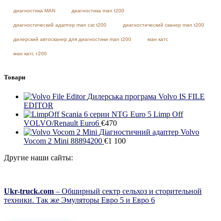
диагностика MAN
диагностика man t200
диагностический адаптер man cat t200
диагностический сканер man t200
дилерский автосканер для диагностики man t200
ман катс
ман катс т200
Товари
Дилерська програма Volvo IS FILE
EDITOR
Limp Off
VOLVO/Renault Euro6
€
470
Діагностичний адаптер Volvo
Vocom 2 Mini 88894200
€
1 100
Другие наши сайты:
Ukr-truck.com
– Обширный сектр сельхоз и сторительной
техники. Так же Эмуляторы Евро 5 и Евро 6