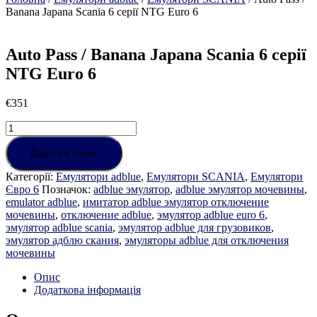
Banana Japana Scania 6 серії NTG Euro 6
Auto Pass / Banana Japana Scania 6 серії
NTG Euro 6
€
351
Auto
Pass
/
Додати в кошик
Banana
Категорії:
Емулятори adblue
,
Емулятори SCANIA
,
Емулятори
Japana
Євро 6
Позначок:
adblue эмулятор
,
adblue эмулятор мочевины
,
Scania
emulator adblue
,
имитатор adblue эмулятор отключение
6
мочевины
,
отключение adblue
,
эмулятор adblue euro 6
,
серії
эмулятор adblue scania
,
эмулятор adblue для грузовиков
,
NTG
эмулятор адблю скания
,
эмуляторы adblue для отключения
Euro
мочевины
6
кількість
Опис
Додаткова інформація