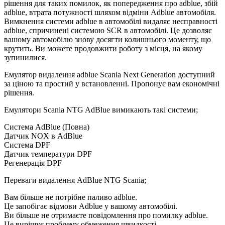
рішення для таких помилок, як попередження про adblue, збій
adblue, втрата потужності шляхом відміни Adblue автомобіля.
Вимкнення системи adblue в автомобілі видаляє несправності
adblue, спричинені системою SCR в автомобілі. Це дозволяє
вашому автомобілю знову досягти колишнього моменту, що
крутить. Ви можете продовжити роботу з місця, на якому
зупинилися.
Емулятор видалення adblue Scania Next Generation доступний
за ціною та простий у встановленні. Пропонує вам економічні
рішення.
Емулятори Scania NTG AdBlue вимикають такі системи;
Система AdBlue (Повна)
Датчик NOX в AdBlue
Система DPF
Датчик температури DPF
Регенерація DPF
Переваги видалення AdBlue NTG Scania;
Вам більше не потрібне паливо adblue.
Це запобігає відмови Adblue у вашому автомобілі.
Ви більше не отримаєте повідомлення про помилку adblue.
Це вирішує проблему обмеження швидкості.