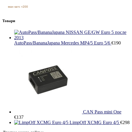
ман катс т200
Товари
AutoPass/BananaJapana Mercedes MP4/5 Euro 5/6
€
190
CAN Pass mini One
€
137
LimpOff XCMG Euro 4/5
€
298