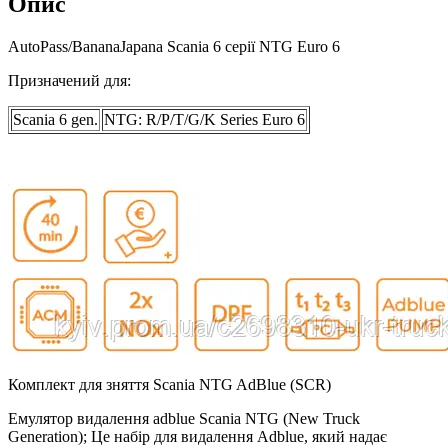
Опис
AutoPass/BananaJapana Scania 6 серії NTG Euro 6
Призначений для:
Scania 6 gen.
NTG: R/P/T/G/K Series Euro 6
Комплект для зняття Scania NTG AdBlue (SCR)
Емулятор видалення adblue Scania NTG (New Truck
Generation); Це набір для видалення Adblue, який надає