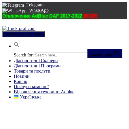
Telegram
WhatsApp
Отключение AdBlue DAF 2017-2022
(NEW)
Перемкнути навігацію
Search for:
Search Button
Діагностичні Cканери
Діагностичні Програми
Товари та послуги
Новини
Кошик
Послуги компанії
Відключення сечовини Adblue
Українська