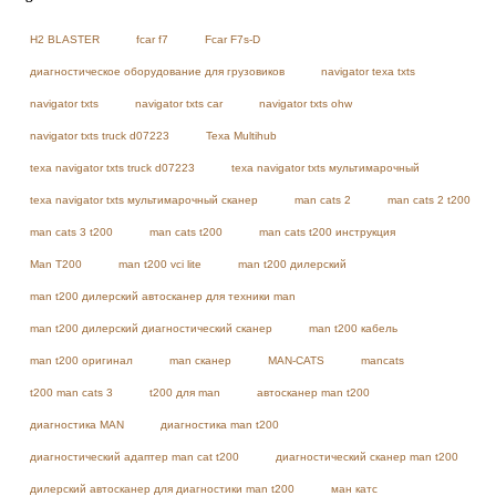
H2 BLASTER
fcar f7
Fcar F7s-D
диагностическое оборудование для грузовиков
navigator texa txts
navigator txts
navigator txts car
navigator txts ohw
navigator txts truck d07223
Texa Multihub
texa navigator txts truck d07223
texa navigator txts мультимарочный
texa navigator txts мультимарочный сканер
man cats 2
man cats 2 t200
man cats 3 t200
man cats t200
man cats t200 инструкция
Man T200
man t200 vci lite
man t200 дилерский
man t200 дилерский автосканер для техники man
man t200 дилерский диагностический сканер
man t200 кабель
man t200 оригинал
man сканер
MAN-CATS
mancats
t200 man cats 3
t200 для man
автосканер man t200
диагностика MAN
диагностика man t200
диагностический адаптер man cat t200
диагностический сканер man t200
дилерский автосканер для диагностики man t200
ман катс