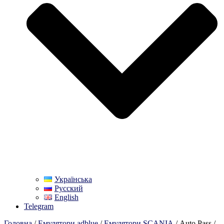
Українська
Русский
English
Telegram
Головна
/
Емулятори adblue
/
Емулятори SCANIA
/ Auto Pass /