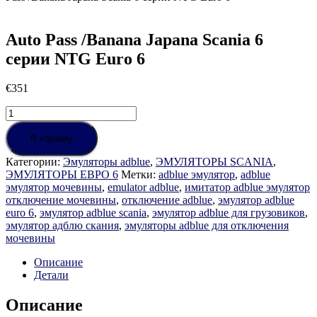
Auto Pass /Banana Japana Scania 6
серии NTG Euro 6
€
351
Количество
товара
Auto
В корзину
Pass
Категории:
Эмуляторы adblue
,
ЭМУЛЯТОРЫ SCANIA
,
/Banana
ЭМУЛЯТОРЫ ЕВРО 6
Метки:
adblue эмулятор
,
adblue
Japana
эмулятор мочевины
,
emulator adblue
,
имитатор adblue эмулятор
Scania
отключение мочевины
,
отключение adblue
,
эмулятор adblue
6
euro 6
,
эмулятор adblue scania
,
эмулятор adblue для грузовиков
,
серии
эмулятор адблю скания
,
эмуляторы adblue для отключения
NTG
мочевины
Euro
6
Описание
Детали
Описание