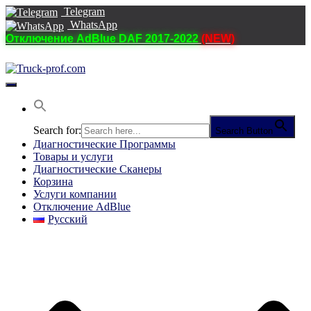
Telegram
WhatsApp
Отключение AdBlue DAF 2017-2022
(NEW)
Переключить
навигацию
Search for:
Search Button
Диагностические Программы
Товары и услуги
Диагностические Сканеры
Корзина
Услуги компании
Отключение AdBlue
Русский