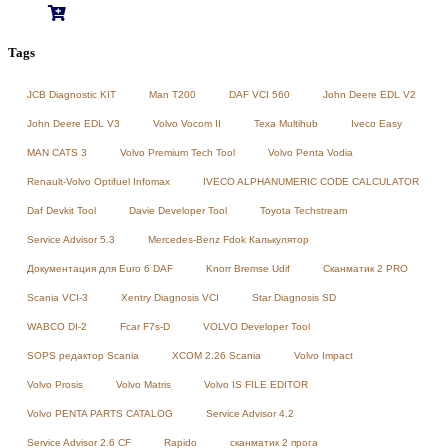
Tags
JCB Diagnostic KIT
Man T200
DAF VCI 560
John Deere EDL V2
John Deere EDL V3
Volvo Vocom II
Texa Multihub
Iveco Easy
MAN CATS 3
Volvo Premium Tech Tool
Volvo Penta Vodia
Renault-Volvo Optifuel Infomax
IVECO ALPHANUMERIC CODE CALCULATOR
Daf Devkit Tool
Davie Developer Tool
Toyota Techstream
Service Advisor 5.3
Mercedes-Benz Fdok Калькулятор
Документация для Euro 6 DAF
Knorr Bremse Udif
Сканматик 2 PRO
Scania VCI-3
Xentry Diagnosis VCI
Star Diagnosis SD
WABCO DI-2
Fcar F7s-D
VOLVO Developer Tool
SOPS редактор Scania
XCOM 2.26 Scania
Volvo Impact
Volvo Prosis
Volvo Matris
Volvo IS FILE EDITOR
Volvo PENTA PARTS CATALOG
Service Advisor 4.2
Service Advisor 2.6 CF
Rapido
сканматик 2 прога