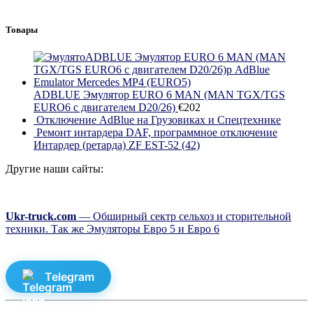
Товары
ADBLUE Эмулятор EURO 6 MAN (MAN TGX/TGS
EURO6 с двигателем D20/26)
€
202
Отключение AdBlue на Грузовиках и Спецтехнике
Ремонт интардера DAF, программное отключение
Интардер (ретарда) ZF EST-52 (42)
Другие наши сайты:
Ukr-truck.com
— Обширный сектр сельхоз и сторительной
техники. Так же Эмуляторы Евро 5 и Евро 6
Telegram