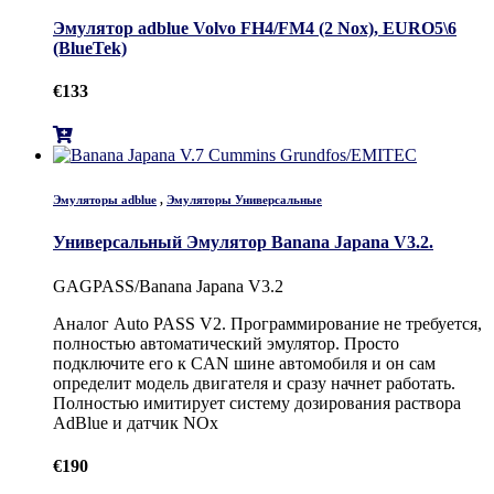
Эмулятор adblue Volvo FH4/FM4 (2 Nox), EURO5\6
(BlueTek)
€
133
Эмуляторы adblue
,
Эмуляторы Универсальные
Универсальный Эмулятор Banana Japana V3.2.
GAGPASS/Banana Japana V3.2
Аналог Auto PASS V2. Программирование не требуется,
полностью автоматический эмулятор. Просто
подключите его к CAN шине автомобиля и он сам
определит модель двигателя и сразу начнет работать.
Полностью имитирует систему дозирования раствора
AdBlue и датчик NOx
€
190