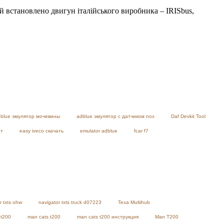
ій встановлено двигун італійського виробника – IRISbus,
blue эмулятор мочевины
adblue эмулятор с датчиком nox
Daf Devkit Tool
ет
easy iveco скачать
emulator adblue
fcar f7
r txts ohw
navigator txts truck d07223
Texa Multihub
 t200
man cats t200
man cats t200 инструкция
Man T200