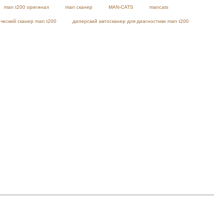
man t200 оригинал
man сканер
MAN-CATS
mancats
ческий сканер man t200
дилерский автосканер для диагностики man t200