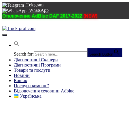
Telegram
WhatsApp
Отключение AdBlue DAF 2017-2022
(NEW)
Перемкнути
навігацію
Search for:
Search Button
Діагностичні Cканери
Діагностичні Програми
Товари та послуги
Новини
Кошик
Послуги компанії
Відключення сечовини Adblue
Українська