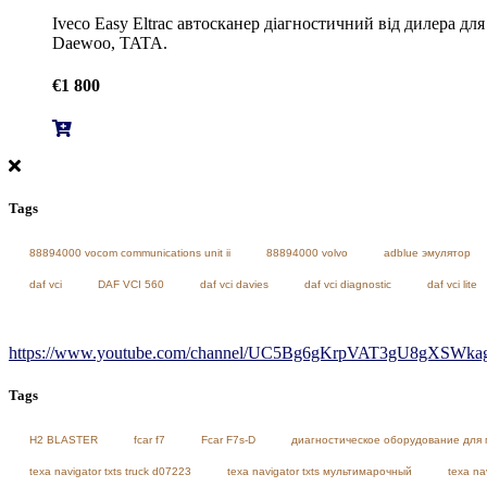
Iveco Easy Eltrac автосканер діагностичний від дилера дл
Daewoo, TATA.
€
1 800
Tags
88894000 vocom communications unit ii
88894000 volvo
adblue эмулятор
daf vci
DAF VCI 560
daf vci davies
daf vci diagnostic
daf vci lite
https://www.youtube.com/channel/UC5Bg6gKrpVAT3gU8gXSWkag/
Tags
H2 BLASTER
fcar f7
Fcar F7s-D
диагностическое оборудование для 
texa navigator txts truck d07223
texa navigator txts мультимарочный
texa na