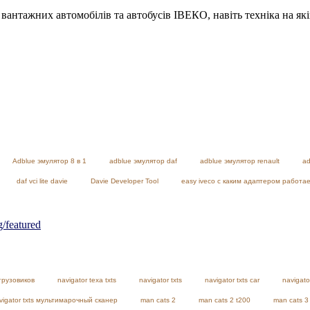
я вантажних автомобілів та автобусів ІВЕКО, навіть техніка на як
Adblue эмулятор 8 в 1
adblue эмулятор daf
adblue эмулятор renault
ad
daf vci lite davie
Davie Developer Tool
easy iveco с каким адаптером работа
featured
грузовиков
navigator texa txts
navigator txts
navigator txts car
navigato
vigator txts мультимарочный сканер
man cats 2
man cats 2 t200
man cats 3