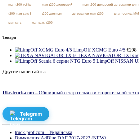
man t200 vci lite
man t200 дилерский
man t200 дилерский автосканер для 
t200 man cats 3
t200 для man
автосканер man t200
диагностика MA
ман катс
ман катс т200
Товари
LimpOff XCMG Euro 4/5
€
298
TEXA NAVIGATOR TXTs муль
LimpOff NISSAN UD 
Другие наши сайты:
Ukr-truck.com
– Обширный сектр сельхоз и сторительной техни
Telegram
truck-prof.com – Українська
Вимкнення AdBlue DAF 2017-2022 (NEW)