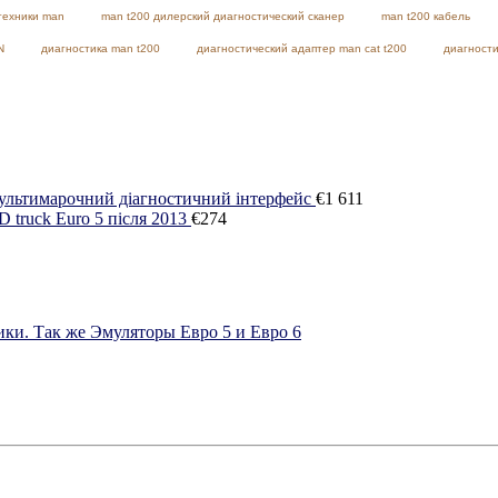
техники man
man t200 дилерский диагностический сканер
man t200 кабель
N
диагностика man t200
диагностический адаптер man cat t200
диагности
тимарочний діагностичний інтерфейс
€
1 611
truck Euro 5 після 2013
€
274
ки. Так же Эмуляторы Евро 5 и Евро 6