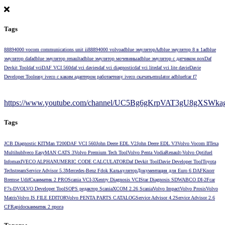
Tags
88894000 vocom communications unit ii
88894000 volvo
adblue эмулятор
Adblue эмулятор 8 в 1
adblue
эмулятор daf
adblue эмулятор renault
adblue эмулятор мочевины
adblue эмулятор с датчиком nox
Daf
Devkit Tool
daf vci
DAF VCI 560
daf vci davies
daf vci diagnostic
daf vci lite
daf vci lite davie
Davie
Developer Tool
easy iveco с каким адаптером работает
easy iveco скачать
emulator adblue
fcar f7
https://www.youtube.com/channel/UC5Bg6gKrpVAT3gU8gXSWkag/
Tags
JCB Diagnostic KIT
Man T200
DAF VCI 560
John Deere EDL V2
John Deere EDL V3
Volvo Vocom II
Texa
Multihub
Iveco Easy
MAN CATS 3
Volvo Premium Tech Tool
Volvo Penta Vodia
Renault-Volvo Optifuel
Infomax
IVECO ALPHANUMERIC CODE CALCULATOR
Daf Devkit Tool
Davie Developer Tool
Toyota
Techstream
Service Advisor 5.3
Mercedes-Benz Fdok Калькулятор
Документация для Euro 6 DAF
Knorr
Bremse Udif
Сканматик 2 PRO
Scania VCI-3
Xentry Diagnosis VCI
Star Diagnosis SD
WABCO DI-2
Fcar
F7s-D
VOLVO Developer Tool
SOPS редактор Scania
XCOM 2.26 Scania
Volvo Impact
Volvo Prosis
Volvo
Matris
Volvo IS FILE EDITOR
Volvo PENTA PARTS CATALOG
Service Advisor 4.2
Service Advisor 2.6
CF
Rapido
сканматик 2 прога