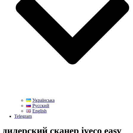
Українська
Русский
English
Telegram
дилерский сканер iveco easy