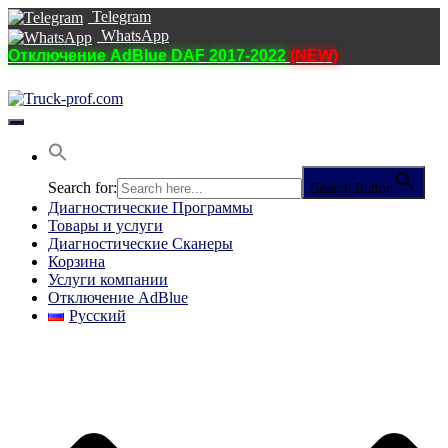
Telegram
WhatsApp
Отключение AdBlue DAF 2017-2022
(NEW)
Переключить
навигацию
Search for:
Search Button
Диагностические Программы
Товары и услуги
Диагностические Сканеры
Корзина
Услуги компании
Отключение AdBlue
Русский