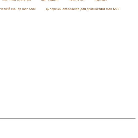
ческий сканер man t200
дилерский автосканер для диагностики man t200