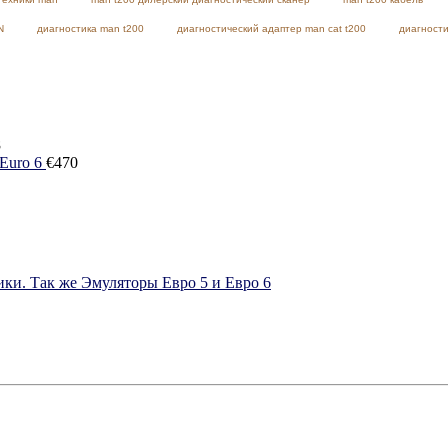
N
диагностика man t200
диагностический адаптер man cat t200
диагности
8
Euro 6
€
470
ки. Так же Эмуляторы Евро 5 и Евро 6