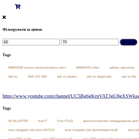
Фільтрувати за ціною
Мінімальна
Найбільша
Фільтр
ціна
ціна
Tags
88894000 vocom communications unit ii
88894000 volvo
adblue эмулятор
daf vci
DAF VCI 560
daf vci davies
daf vci diagnostic
daf vci lite
https://www.youtube.com/channel/UC5Bg6gKrpVAT3gU8gXSWkag/
Tags
H2 BLASTER
fcar f7
Fcar F7s-D
диагностическое оборудование для 
texa navigator txts truck d07223
texa navigator txts мультимарочный
texa na
man t200 vci lite
man t200 дилерский
man t200 дилерский автосканер для 