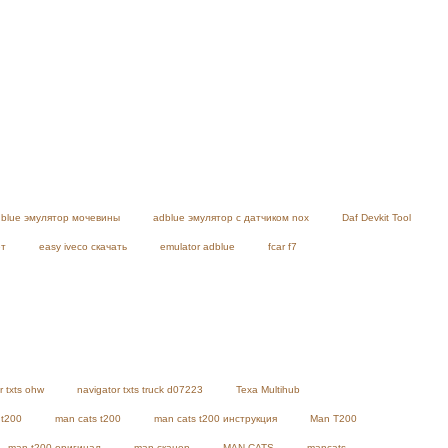
blue эмулятор мочевины
adblue эмулятор с датчиком nox
Daf Devkit Tool
ет
easy iveco скачать
emulator adblue
fcar f7
r txts ohw
navigator txts truck d07223
Texa Multihub
 t200
man cats t200
man cats t200 инструкция
Man T200
man t200 оригинал
man сканер
MAN-CATS
mancats