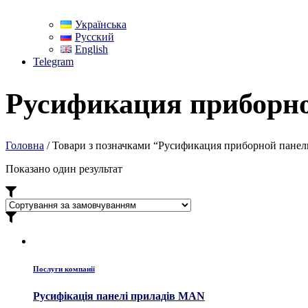
Українська
Русский
English
Telegram
Русификация приборн
Головна
/ Товари з позначками “Русификация приборной пан
Показано один результат
Послуги компанії
Русифікація панелі приладів MAN