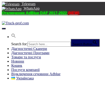
Telegram
WhatsApp
Отключение AdBlue DAF 2017-2022
(NEW)
Перемкнути
навігацію
Search for:
Search Button
Діагностичні Cканери
Діагностичні Програми
Товари та послуги
Новини
Кошик
Послуги компанії
Відключення сечовини Adblue
Українська