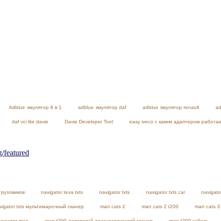
Adblue эмулятор 8 в 1
adblue эмулятор daf
adblue эмулятор renault
ad
daf vci lite davie
Davie Developer Tool
easy iveco с каким адаптером работа
featured
грузовиков
navigator texa txts
navigator txts
navigator txts car
navigato
vigator txts мультимарочный сканер
man cats 2
man cats 2 t200
man cats 3
техники man
man t200 дилерский диагностический сканер
man t200 кабель