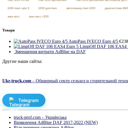
t200 man cats 3
t200 для man
автосканер man t200
диагностика MA
ман катс
ман катс т200
Товари
AutoPass IVECO Euro 4/5
€
23
LimpOff DAF 106 EAS4 
Зменшення витрати AdBlue на DAF
Другие наши сайты:
Ukr-truck.com
– Обширный сектр сельхоз и сторительной техни
Telegram
truck-prof.com – Українська
Вимкнення AdBlue DAF 2017-2022 (NEW)
Відключення сечовини Adblue