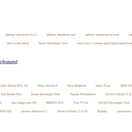
Adblue эмулятор 8 в 1
adblue эмулятор daf
adblue эмулятор renault
ad
daf vci lite davie
Davie Developer Tool
easy iveco с каким адаптером работа
featured
John Deere EDL V3
Volvo Vocom II
Texa Multihub
Iveco Easy
MAN CA
Daf Devkit Tool
Davie Developer Tool
Toyota Techstream
Service Advisor 5.3
CI
Star Diagnosis SD
WABCO DI-2
Fcar F7s-D
VOLVO Developer Tool
CATALOG
Service Advisor 4.2
Service Advisor 2.6 CF
Rapido
сканматик 