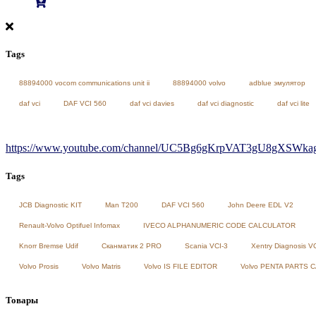
Tags
88894000 vocom communications unit ii
88894000 volvo
adblue эмулятор
daf vci
DAF VCI 560
daf vci davies
daf vci diagnostic
daf vci lite
https://www.youtube.com/channel/UC5Bg6gKrpVAT3gU8gXSWkag/
Tags
JCB Diagnostic KIT
Man T200
DAF VCI 560
John Deere EDL V2
Renault-Volvo Optifuel Infomax
IVECO ALPHANUMERIC CODE CALCULATOR
Knorr Bremse Udif
Сканматик 2 PRO
Scania VCI-3
Xentry Diagnosis V
Volvo Prosis
Volvo Matris
Volvo IS FILE EDITOR
Volvo PENTA PARTS 
Товары