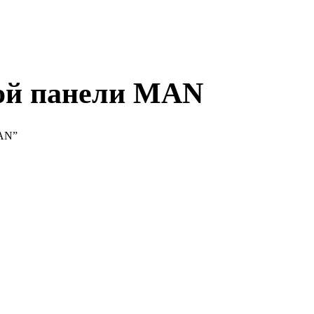
ой панели MAN
MAN”