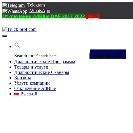
Telegram
WhatsApp
Отключение AdBlue DAF 2017-2022
(NEW)
Переключить
навигацию
Search for:
Search Button
Диагностические Программы
Товары и услуги
Диагностические Сканеры
Корзина
Услуги компании
Отключение AdBlue
Русский