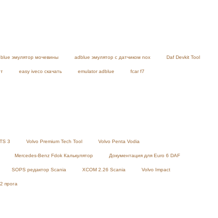
blue эмулятор мочевины
adblue эмулятор с датчиком nox
Daf Devkit Tool
ет
easy iveco скачать
emulator adblue
fcar f7
TS 3
Volvo Premium Tech Tool
Volvo Penta Vodia
Mercedes-Benz Fdok Калькулятор
Документация для Euro 6 DAF
SOPS редактор Scania
XCOM 2.26 Scania
Volvo Impact
2 прога