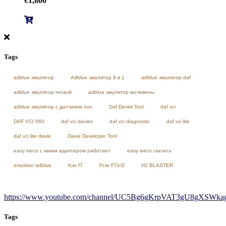
€
1,800
Tags
adblue эмулятор
Adblue эмулятор 8 в 1
adblue эмулятор daf
adblue эмулятор renault
adblue эмулятор мочевины
adblue эмулятор с датчиком nox
Daf Devkit Tool
daf vci
DAF VCI 560
daf vci davies
daf vci diagnostic
daf vci lite
daf vci lite davie
Davie Developer Tool
easy iveco с каким адаптером работает
easy iveco скачать
emulator adblue
fcar f7
Fcar F7s-D
H2 BLASTER
https://www.youtube.com/channel/UC5Bg6gKrpVAT3gU8gXSWkag/
Tags