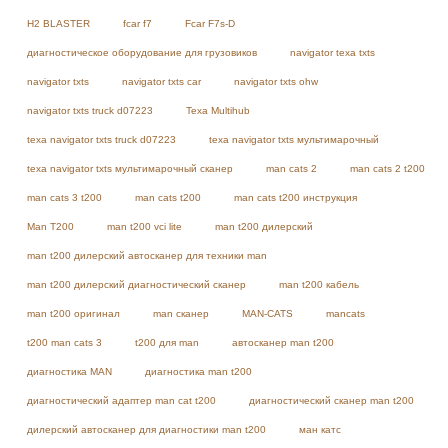
H2 BLASTER
fcar f7
Fcar F7s-D
диагностическое оборудование для грузовиков
navigator texa txts
navigator txts
navigator txts car
navigator txts ohw
navigator txts truck d07223
Texa Multihub
texa navigator txts truck d07223
texa navigator txts мультимарочный
texa navigator txts мультимарочный сканер
man cats 2
man cats 2 t200
man cats 3 t200
man cats t200
man cats t200 инструкция
Man T200
man t200 vci lite
man t200 дилерский
man t200 дилерский автосканер для техники man
man t200 дилерский диагностический сканер
man t200 кабель
man t200 оригинал
man сканер
MAN-CATS
mancats
t200 man cats 3
t200 для man
автосканер man t200
диагностика MAN
диагностика man t200
диагностический адаптер man cat t200
диагностический сканер man t200
дилерский автосканер для диагностики man t200
ман катс