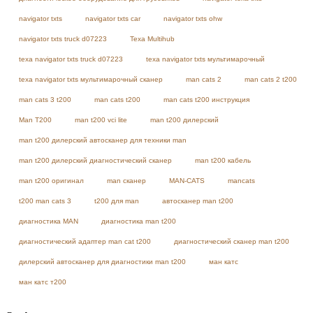
navigator txts
navigator txts car
navigator txts ohw
navigator txts truck d07223
Texa Multihub
texa navigator txts truck d07223
texa navigator txts мультимарочный
texa navigator txts мультимарочный сканер
man cats 2
man cats 2 t200
man cats 3 t200
man cats t200
man cats t200 инструкция
Man T200
man t200 vci lite
man t200 дилерский
man t200 дилерский автосканер для техники man
man t200 дилерский диагностический сканер
man t200 кабель
man t200 оригинал
man сканер
MAN-CATS
mancats
t200 man cats 3
t200 для man
автосканер man t200
диагностика MAN
диагностика man t200
диагностический адаптер man cat t200
диагностический сканер man t200
дилерский автосканер для диагностики man t200
ман катс
ман катс т200