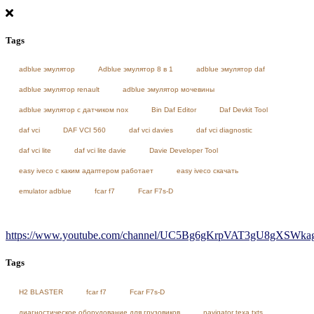
Tags
adblue эмулятор
Adblue эмулятор 8 в 1
adblue эмулятор daf
adblue эмулятор renault
adblue эмулятор мочевины
adblue эмулятор с датчиком nox
Bin Daf Editor
Daf Devkit Tool
daf vci
DAF VCI 560
daf vci davies
daf vci diagnostic
daf vci lite
daf vci lite davie
Davie Developer Tool
easy iveco с каким адаптером работает
easy iveco скачать
emulator adblue
fcar f7
Fcar F7s-D
https://www.youtube.com/channel/UC5Bg6gKrpVAT3gU8gXSWkag/
Tags
H2 BLASTER
fcar f7
Fcar F7s-D
диагностическое оборудование для грузовиков
navigator texa txts