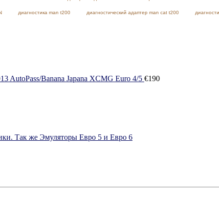
N
диагностика man t200
диагностический адаптер man cat t200
диагности
AutoPass/Banana Japana XCMG Euro 4/5
€
190
ки. Так же Эмуляторы Евро 5 и Евро 6