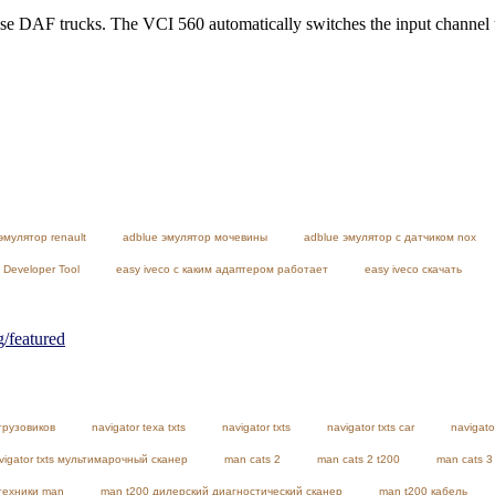
ose DAF trucks. The VCI 560 automatically switches the input channel t
эмулятор renault
adblue эмулятор мочевины
adblue эмулятор с датчиком nox
 Developer Tool
easy iveco с каким адаптером работает
easy iveco скачать
featured
грузовиков
navigator texa txts
navigator txts
navigator txts car
navigato
vigator txts мультимарочный сканер
man cats 2
man cats 2 t200
man cats 3
техники man
man t200 дилерский диагностический сканер
man t200 кабель