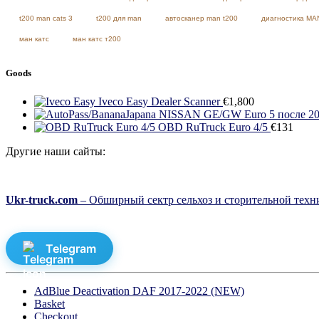
t200 man cats 3
t200 для man
автосканер man t200
диагностика MA
ман катс
ман катс т200
Goods
Iveco Easy Dealer Scanner
€
1,800
OBD RuTruck Euro 4/5
€
131
Другие наши сайты:
Ukr-truck.com
– Обширный сектр сельхоз и сторительной техни
Telegram
AdBlue Deactivation DAF 2017-2022 (NEW)
Basket
Checkout