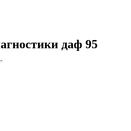
агностики даф 95
5”