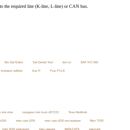
o the required line (K-line, L-line) or CAN bus.
Bin Daf Editor
Daf Devkit Tool
daf vci
DAF VCI 560
emulator adblue
fcar f7
Fcar F7s-D
r txts ohw
navigator txts truck d07223
Texa Multihub
 t200
man cats t200
man cats t200 инструкция
Man T200
man t200 оригинал
man сканер
MAN-CATS
mancats