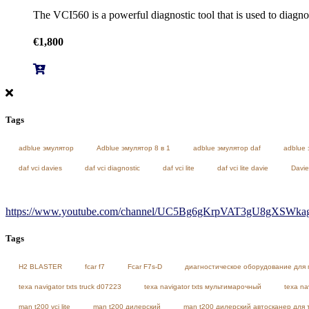
The VCI560 is a powerful diagnostic tool that is used to diagn
€
1,800
Tags
adblue эмулятор
Adblue эмулятор 8 в 1
adblue эмулятор daf
adblue 
daf vci davies
daf vci diagnostic
daf vci lite
daf vci lite davie
Davie
https://www.youtube.com/channel/UC5Bg6gKrpVAT3gU8gXSWkag/
Tags
H2 BLASTER
fcar f7
Fcar F7s-D
диагностическое оборудование для 
texa navigator txts truck d07223
texa navigator txts мультимарочный
texa na
man t200 vci lite
man t200 дилерский
man t200 дилерский автосканер для 