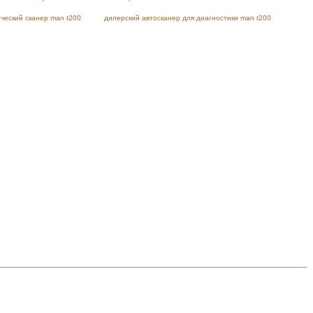
ческий сканер man t200
дилерский автосканер для диагностики man t200