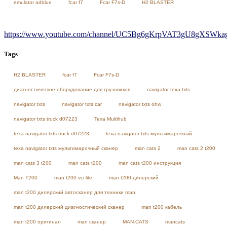
emulator adblue
fcar f7
Fcar F7s-D
H2 BLASTER
https://www.youtube.com/channel/UC5Bg6gKrpVAT3gU8gXSWkag/
Tags
H2 BLASTER
fcar f7
Fcar F7s-D
диагностическое оборудование для грузовиков
navigator texa txts
navigator txts
navigator txts car
navigator txts ohw
navigator txts truck d07223
Texa Multihub
texa navigator txts truck d07223
texa navigator txts мультимарочный
texa navigator txts мультимарочный сканер
man cats 2
man cats 2 t200
man cats 3 t200
man cats t200
man cats t200 инструкция
Man T200
man t200 vci lite
man t200 дилерский
man t200 дилерский автосканер для техники man
man t200 дилерский диагностический сканер
man t200 кабель
man t200 оригинал
man сканер
MAN-CATS
mancats