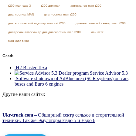
t200 man cats 3
t200 для man
автосканер man t200
диагностика MAN
диагностика man t200
диагностический адаптер man cat t200
диагностический сканер man t200
дилерский автосканер для диагностики man t200
ман катс
ман катс т200
Goods
H2 Blaster Texa
Dealer program Service Advisor 5.3
Software shutdown of AdBlue urea (SCR systems) on cars,
buses and Euro 6 engines
Другие наши сайты:
Ukr-truck.com
– Обширный сектр сельхоз и сторительной
техники. Так же Эмуляторы Евро 5 и Евро 6