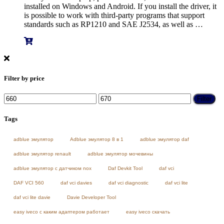
installed on Windows and Android. If you install the driver, it
is possible to work with third-party programs that support
standards such as RP1210 and SAE J2534, as well as …
Filter by price
Min
Max
Filter
price
price
Tags
adblue эмулятор
Adblue эмулятор 8 в 1
adblue эмулятор daf
adblue эмулятор renault
adblue эмулятор мочевины
adblue эмулятор с датчиком nox
Daf Devkit Tool
daf vci
DAF VCI 560
daf vci davies
daf vci diagnostic
daf vci lite
daf vci lite davie
Davie Developer Tool
easy iveco с каким адаптером работает
easy iveco скачать