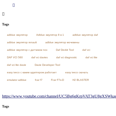
Tags
adblue эмулятор
Adblue эмулятор 8 в 1
adblue эмулятор daf
adblue эмулятор renault
adblue эмулятор мочевины
adblue эмулятор с датчиком nox
Daf Devkit Tool
daf vci
DAF VCI 560
daf vci davies
daf vci diagnostic
daf vci lite
daf vci lite davie
Davie Developer Tool
easy iveco с каким адаптером работает
easy iveco скачать
emulator adblue
fcar f7
Fcar F7s-D
H2 BLASTER
https://www.youtube.com/channel/UC5Bg6gKrpVAT3gU8gXSWkag/
Tags