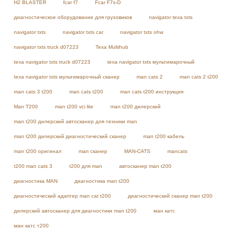
H2 BLASTER
fcar f7
Fcar F7s-D
диагностическое оборудование для грузовиков
navigator texa txts
navigator txts
navigator txts car
navigator txts ohw
navigator txts truck d07223
Texa Multihub
texa navigator txts truck d07223
texa navigator txts мультимарочный
texa navigator txts мультимарочный сканер
man cats 2
man cats 2 t200
man cats 3 t200
man cats t200
man cats t200 инструкция
Man T200
man t200 vci lite
man t200 дилерский
man t200 дилерский автосканер для техники man
man t200 дилерский диагностический сканер
man t200 кабель
man t200 оригинал
man сканер
MAN-CATS
mancats
t200 man cats 3
t200 для man
автосканер man t200
диагностика MAN
диагностика man t200
диагностический адаптер man cat t200
диагностический сканер man t200
дилерский автосканер для диагностики man t200
ман катс
ман катс т200