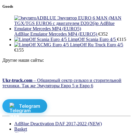
Goods
AdBlue Emulator Mercedes MP4 (EURO5)
€
352
LimpOff Scania Euro 4/5
€
115
LimpOff Ru Truck Euro 4/5
€
155
Другие наши сайты:
Ukr-truck.com
– Обширный сектр сельхоз и сторительной
техники. Так же Эмуляторы Евро 5 и Евро 6
Telegram
AdBlue Deactivation DAF 2017-2022 (NEW)
Basket