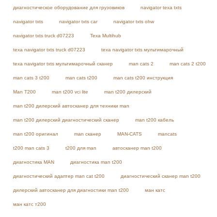
диагностическое оборудование для грузовиков
navigator texa txts
navigator txts
navigator txts car
navigator txts ohw
navigator txts truck d07223
Texa Multihub
texa navigator txts truck d07223
texa navigator txts мультимарочный
texa navigator txts мультимарочный сканер
man cats 2
man cats 2 t200
man cats 3 t200
man cats t200
man cats t200 инструкция
Man T200
man t200 vci lite
man t200 дилерский
man t200 дилерский автосканер для техники man
man t200 дилерский диагностический сканер
man t200 кабель
man t200 оригинал
man сканер
MAN-CATS
mancats
t200 man cats 3
t200 для man
автосканер man t200
диагностика MAN
диагностика man t200
диагностический адаптер man cat t200
диагностический сканер man t200
дилерский автосканер для диагностики man t200
ман катс
ман катс т200