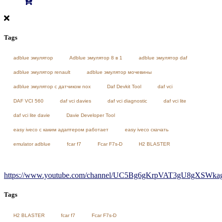
Tags
adblue эмулятор
Adblue эмулятор 8 в 1
adblue эмулятор daf
adblue эмулятор renault
adblue эмулятор мочевины
adblue эмулятор с датчиком nox
Daf Devkit Tool
daf vci
DAF VCI 560
daf vci davies
daf vci diagnostic
daf vci lite
daf vci lite davie
Davie Developer Tool
easy iveco с каким адаптером работает
easy iveco скачать
emulator adblue
fcar f7
Fcar F7s-D
H2 BLASTER
https://www.youtube.com/channel/UC5Bg6gKrpVAT3gU8gXSWkag/
Tags
H2 BLASTER
fcar f7
Fcar F7s-D