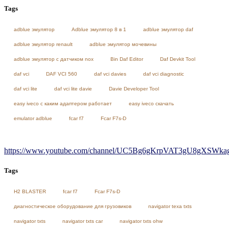
Tags
adblue эмулятор
Adblue эмулятор 8 в 1
adblue эмулятор daf
adblue эмулятор renault
adblue эмулятор мочевины
adblue эмулятор с датчиком nox
Bin Daf Editor
Daf Devkit Tool
daf vci
DAF VCI 560
daf vci davies
daf vci diagnostic
daf vci lite
daf vci lite davie
Davie Developer Tool
easy iveco с каким адаптером работает
easy iveco скачать
emulator adblue
fcar f7
Fcar F7s-D
https://www.youtube.com/channel/UC5Bg6gKrpVAT3gU8gXSWkag/
Tags
H2 BLASTER
fcar f7
Fcar F7s-D
диагностическое оборудование для грузовиков
navigator texa txts
navigator txts
navigator txts car
navigator txts ohw