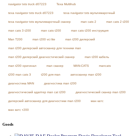
navigator txts truck d07223
Texa Multihub
texa navigator txts truck d07223
texa navigator txts мультимарочный
texa navigator txts мультимарочный сканер
man cats 2
man cats 2 t200
man cats 3 t200
man cats t200
man cats t200 инструкция
Man T200
man t200 vci lite
man t200 дилерский
man t200 дилерский автосканер для техники man
man t200 дилерский диагностический сканер
man t200 кабель
man t200 оригинал
man сканер
MAN-CATS
mancats
t200 man cats 3
t200 для man
автосканер man t200
диагностика MAN
диагностика man t200
диагностический адаптер man cat t200
диагностический сканер man t200
дилерский автосканер для диагностики man t200
ман катс
ман катс т200
Goods