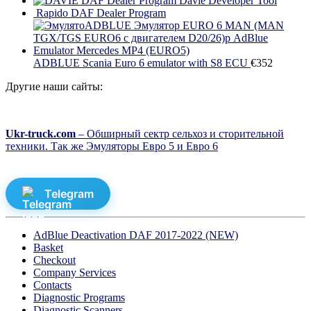
DAF Dealer Program Davie Developer Tool
Rapido DAF Dealer Program
ADBLUE Scania Euro 6 emulator with S8 ECU
€
352
Другие наши сайты:
Ukr-truck.com
– Обширный сектр сельхоз и сторительной
техники. Так же Эмуляторы Евро 5 и Евро 6
Telegram
AdBlue Deactivation DAF 2017-2022 (NEW)
Basket
Checkout
Company Services
Contacts
Diagnostic Programs
Diagnostic Scanners