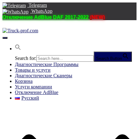
Telegram
WhatsApp
Отключение AdBlue DAF 2017-2022
(NEW)
Переключить
навигацию
Search for:
Search Button
Диагностические Программы
Товары и услуги
Диагностические Сканеры
Корзина
Услуги компании
Отключение AdBlue
Русский