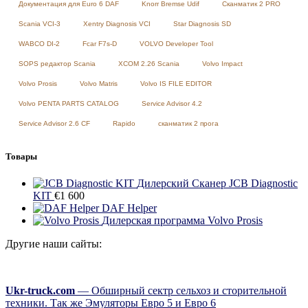
Документация для Euro 6 DAF
Knorr Bremse Udif
Сканматик 2 PRO
Scania VCI-3
Xentry Diagnosis VCI
Star Diagnosis SD
WABCO DI-2
Fcar F7s-D
VOLVO Developer Tool
SOPS редактор Scania
XCOM 2.26 Scania
Volvo Impact
Volvo Prosis
Volvo Matris
Volvo IS FILE EDITOR
Volvo PENTA PARTS CATALOG
Service Advisor 4.2
Service Advisor 2.6 CF
Rapido
сканматик 2 прога
Товары
Дилерский Сканер JCB Diagnostic
KIT
€
1 600
DAF Helper
Дилерская программа Volvo Prosis
Другие наши сайты:
Ukr-truck.com
— Обширный сектр сельхоз и сторительной
техники. Так же Эмуляторы Евро 5 и Евро 6