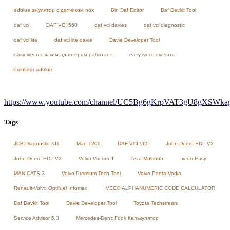
adblue эмулятор с датчиком nox
Bin Daf Editor
Daf Devkit Tool
daf vci
DAF VCI 560
daf vci davies
daf vci diagnostic
daf vci lite
daf vci lite davie
Davie Developer Tool
easy iveco с каким адаптером работает
easy iveco скачать
emulator adblue
https://www.youtube.com/channel/UC5Bg6gKrpVAT3gU8gXSWkag/
Tags
JCB Diagnostic KIT
Man T200
DAF VCI 560
John Deere EDL V2
John Deere EDL V3
Volvo Vocom II
Texa Multihub
Iveco Easy
MAN CATS 3
Volvo Premium Tech Tool
Volvo Penta Vodia
Renault-Volvo Optifuel Infomax
IVECO ALPHANUMERIC CODE CALCULATOR
Daf Devkit Tool
Davie Developer Tool
Toyota Techstream
Service Advisor 5.3
Mercedes-Benz Fdok Калькулятор