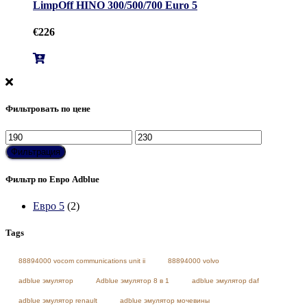
LimpOff HINO 300/500/700 Euro 5
€
226
Фильтровать по цене
Минимальная
Максимальная
цена
цена
Фильтрация
Фильтр по Евро Adblue
Евро 5
(2)
Tags
88894000 vocom communications unit ii
88894000 volvo
adblue эмулятор
Adblue эмулятор 8 в 1
adblue эмулятор daf
adblue эмулятор renault
adblue эмулятор мочевины