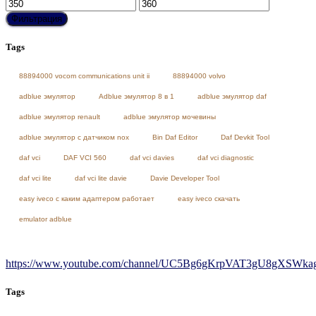
Минимальная
Максимальная
цена
цена
Фильтрация
Tags
88894000 vocom communications unit ii
88894000 volvo
adblue эмулятор
Adblue эмулятор 8 в 1
adblue эмулятор daf
adblue эмулятор renault
adblue эмулятор мочевины
adblue эмулятор с датчиком nox
Bin Daf Editor
Daf Devkit Tool
daf vci
DAF VCI 560
daf vci davies
daf vci diagnostic
daf vci lite
daf vci lite davie
Davie Developer Tool
easy iveco с каким адаптером работает
easy iveco скачать
emulator adblue
https://www.youtube.com/channel/UC5Bg6gKrpVAT3gU8gXSWkag/
Tags