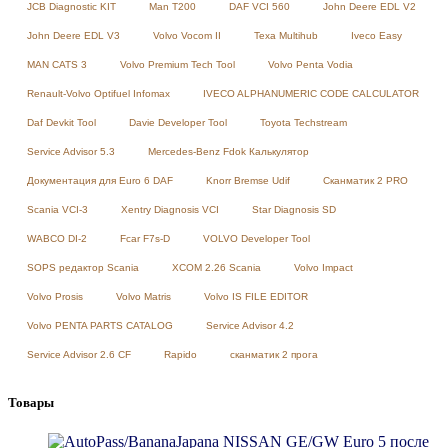
JCB Diagnostic KIT
Man T200
DAF VCI 560
John Deere EDL V2
John Deere EDL V3
Volvo Vocom II
Texa Multihub
Iveco Easy
MAN CATS 3
Volvo Premium Tech Tool
Volvo Penta Vodia
Renault-Volvo Optifuel Infomax
IVECO ALPHANUMERIC CODE CALCULATOR
Daf Devkit Tool
Davie Developer Tool
Toyota Techstream
Service Advisor 5.3
Mercedes-Benz Fdok Калькулятор
Документация для Euro 6 DAF
Knorr Bremse Udif
Сканматик 2 PRO
Scania VCI-3
Xentry Diagnosis VCI
Star Diagnosis SD
WABCO DI-2
Fcar F7s-D
VOLVO Developer Tool
SOPS редактор Scania
XCOM 2.26 Scania
Volvo Impact
Volvo Prosis
Volvo Matris
Volvo IS FILE EDITOR
Volvo PENTA PARTS CATALOG
Service Advisor 4.2
Service Advisor 2.6 CF
Rapido
сканматик 2 прога
Товары