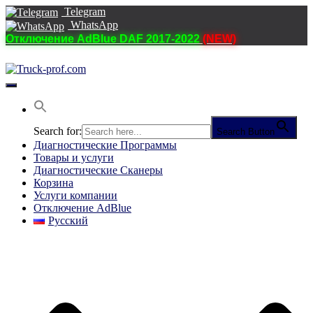
Telegram
WhatsApp
Отключение AdBlue DAF 2017-2022
(NEW)
Переключить
навигацию
Search for:
Search Button
Диагностические Программы
Товары и услуги
Диагностические Сканеры
Корзина
Услуги компании
Отключение AdBlue
Русский