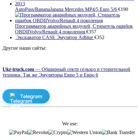
AutoPass/BananaJapana Mercedes MP4/5 Euro 5/6
€
190
Программатор аварийных модулей, Стиратель ошибок
OBDIIVolvo/Renault 4 поколения
€
357
Экскаватор CASE Эмулятор Adblue
€
352
Другие наши сайты:
Ukr-truck.com
— Обширный сектр сельхоз и сторительной
техники. Так же Эмуляторы Евро 5 и Евро 6
Telegram
We use: