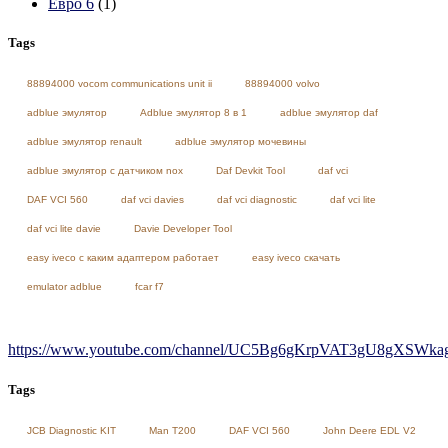
Евро 6
(1)
Tags
88894000 vocom communications unit ii
88894000 volvo
adblue эмулятор
Adblue эмулятор 8 в 1
adblue эмулятор daf
adblue эмулятор renault
adblue эмулятор мочевины
adblue эмулятор с датчиком nox
Daf Devkit Tool
daf vci
DAF VCI 560
daf vci davies
daf vci diagnostic
daf vci lite
daf vci lite davie
Davie Developer Tool
easy iveco с каким адаптером работает
easy iveco скачать
emulator adblue
fcar f7
https://www.youtube.com/channel/UC5Bg6gKrpVAT3gU8gXSWkag/
Tags
JCB Diagnostic KIT
Man T200
DAF VCI 560
John Deere EDL V2