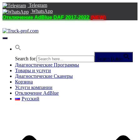
Telegram
WhatsApp
Отключение AdBlue DAF 2017-2022
(NEW)
Переключить
навигацию
Search for:
Search Button
Диагностические Программы
Товары и услуги
Диагностические Сканеры
Корзина
Услуги компании
Отключение AdBlue
Русский