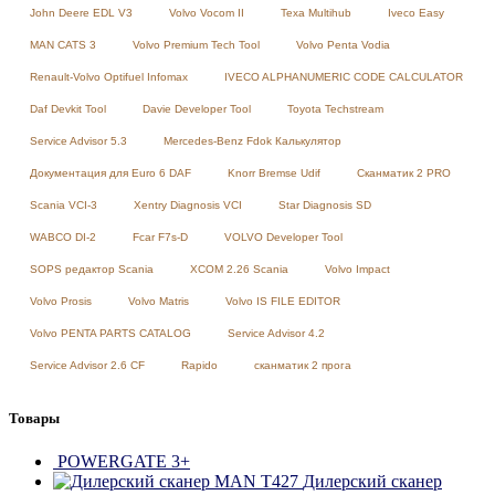
John Deere EDL V3
Volvo Vocom II
Texa Multihub
Iveco Easy
MAN CATS 3
Volvo Premium Tech Tool
Volvo Penta Vodia
Renault-Volvo Optifuel Infomax
IVECO ALPHANUMERIC CODE CALCULATOR
Daf Devkit Tool
Davie Developer Tool
Toyota Techstream
Service Advisor 5.3
Mercedes-Benz Fdok Калькулятор
Документация для Euro 6 DAF
Knorr Bremse Udif
Сканматик 2 PRO
Scania VCI-3
Xentry Diagnosis VCI
Star Diagnosis SD
WABCO DI-2
Fcar F7s-D
VOLVO Developer Tool
SOPS редактор Scania
XCOM 2.26 Scania
Volvo Impact
Volvo Prosis
Volvo Matris
Volvo IS FILE EDITOR
Volvo PENTA PARTS CATALOG
Service Advisor 4.2
Service Advisor 2.6 CF
Rapido
сканматик 2 прога
Товары
POWERGATE 3+
Дилерский сканер