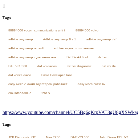
Tags
88894000 vocom communications unit ii
88894000 volvo
adblue эмулятор
Adblue эмулятор 8 в 1
adblue эмулятор daf
adblue эмулятор renault
adblue эмулятор мочевины
adblue эмулятор с датчиком nox
Daf Devkit Tool
daf vci
DAF VCI 560
daf vci davies
daf vci diagnostic
daf vci lite
daf vci lite davie
Davie Developer Tool
easy iveco с каким адаптером работает
easy iveco скачать
emulator adblue
fcar f7
https://www.youtube.com/channel/UC5Bg6gKrpVAT3gU8gXSWkag/
Tags
JCB Diagnostic KIT
Man T200
DAF VCI 560
John Deere EDL V2