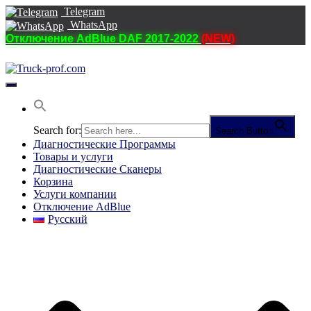
Telegram
WhatsApp
Отключение AdBlue DAF 2017-2022
(NEW)
Переключить
навигацию
Search for:
Search Button
Диагностические Программы
Товары и услуги
Диагностические Сканеры
Корзина
Услуги компании
Отключение AdBlue
Русский