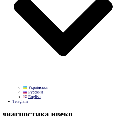
Українська
Русский
English
Telegram
диагностика ивеко