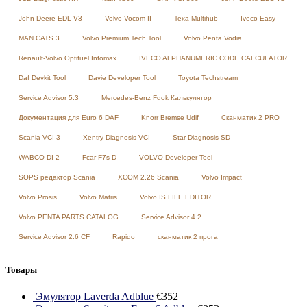
John Deere EDL V3
Volvo Vocom II
Texa Multihub
Iveco Easy
MAN CATS 3
Volvo Premium Tech Tool
Volvo Penta Vodia
Renault-Volvo Optifuel Infomax
IVECO ALPHANUMERIC CODE CALCULATOR
Daf Devkit Tool
Davie Developer Tool
Toyota Techstream
Service Advisor 5.3
Mercedes-Benz Fdok Калькулятор
Документация для Euro 6 DAF
Knorr Bremse Udif
Сканматик 2 PRO
Scania VCI-3
Xentry Diagnosis VCI
Star Diagnosis SD
WABCO DI-2
Fcar F7s-D
VOLVO Developer Tool
SOPS редактор Scania
XCOM 2.26 Scania
Volvo Impact
Volvo Prosis
Volvo Matris
Volvo IS FILE EDITOR
Volvo PENTA PARTS CATALOG
Service Advisor 4.2
Service Advisor 2.6 CF
Rapido
сканматик 2 прога
Товары
Эмулятор Laverda Adblue
€
352