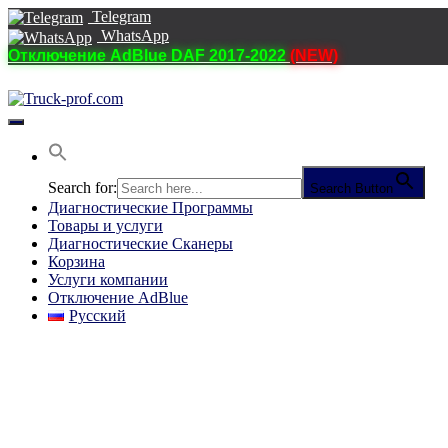
Telegram
WhatsApp
Отключение AdBlue DAF 2017-2022
(NEW)
Переключить
навигацию
Search for:
Search Button
Диагностические Программы
Товары и услуги
Диагностические Сканеры
Корзина
Услуги компании
Отключение AdBlue
Русский