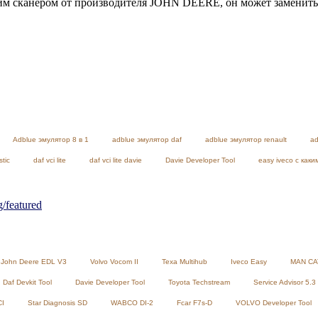
 сканером от производителя JOHN DEERE, он может заменить п
Adblue эмулятор 8 в 1
adblue эмулятор daf
adblue эмулятор renault
ad
stic
daf vci lite
daf vci lite davie
Davie Developer Tool
easy iveco с как
featured
John Deere EDL V3
Volvo Vocom II
Texa Multihub
Iveco Easy
MAN CA
Daf Devkit Tool
Davie Developer Tool
Toyota Techstream
Service Advisor 5.3
CI
Star Diagnosis SD
WABCO DI-2
Fcar F7s-D
VOLVO Developer Tool