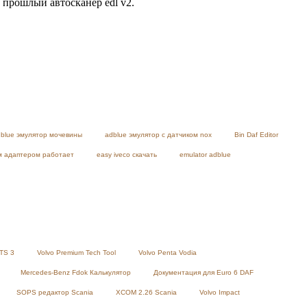
рошлый автосканер edl v2.
blue эмулятор мочевины
adblue эмулятор с датчиком nox
Bin Daf Editor
им адаптером работает
easy iveco скачать
emulator adblue
TS 3
Volvo Premium Tech Tool
Volvo Penta Vodia
Mercedes-Benz Fdok Калькулятор
Документация для Euro 6 DAF
SOPS редактор Scania
XCOM 2.26 Scania
Volvo Impact