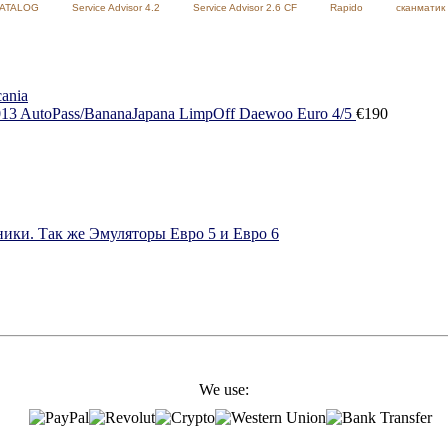
CATALOG
Service Advisor 4.2
Service Advisor 2.6 CF
Rapido
сканматик 
ania
AutoPass/BananaJapana LimpOff Daewoo Euro 4/5
€
190
ики. Так же Эмуляторы Евро 5 и Евро 6
We use: