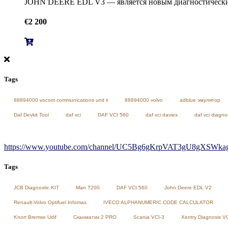
JOHN DEERE EDL V3 — является новым диагностическим
€
2 200
Tags
88894000 vocom communications unit ii
88894000 volvo
adblue эмулятор
Daf Devkit Tool
daf vci
DAF VCI 560
daf vci davies
daf vci diagno
https://www.youtube.com/channel/UC5Bg6gKrpVAT3gU8gXSWkag/
Tags
JCB Diagnostic KIT
Man T200
DAF VCI 560
John Deere EDL V2
Renault-Volvo Optifuel Infomax
IVECO ALPHANUMERIC CODE CALCULATOR
Knorr Bremse Udif
Сканматик 2 PRO
Scania VCI-3
Xentry Diagnosis V